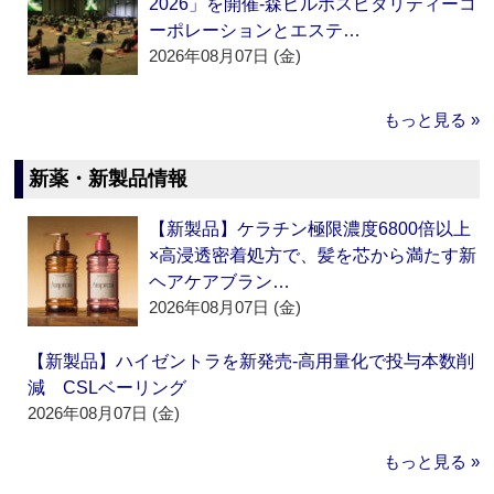
2026」を開催‐森ビルホスピタリティーコ
ーポレーションとエステ…
2026年08月07日 (金)
もっと見る »
新薬・新製品情報
【新製品】ケラチン極限濃度6800倍以上
×高浸透密着処方で、髪を芯から満たす新
ヘアケアブラン…
2026年08月07日 (金)
【新製品】ハイゼントラを新発売‐高用量化で投与本数削
減 CSLベーリング
2026年08月07日 (金)
もっと見る »