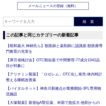
メールニュースの登録（無料）
検 索
この記事と同じカテゴリーの新着記事
【昭和薬大 神林氏ら】獣医師と薬剤師に認識差‐獣医療専
門教育の充実を
【厚労省検討会】OTC類似薬で中間整理‐77成分1042品
目が対象に
【アリナミン製薬】「ロゼレム」OTC化し発売‐体内時計
整える睡眠改善薬
【バイタルネット】神奈川新拠点が業務開始‐3PL専用物
流施設
【大塚製薬】新規IgA腎症薬、米国で急拡大‐他剤からの