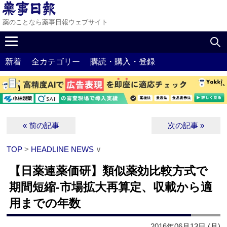
薬のことなら薬事日報ウェブサイト
新着
全カテゴリー
購読・購入・登録
« 前の記事
次の記事 »
TOP
>
HEADLINE NEWS
∨
【日薬連薬価研】類似薬効比較方式で
期間短縮‐市場拡大再算定、収載から適
用までの年数
2016年06月13日 (月)