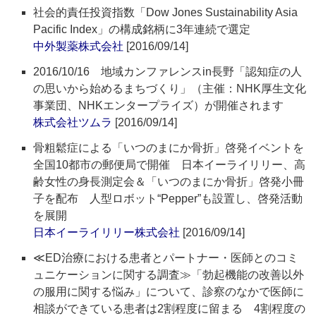
社会的責任投資指数「Dow Jones Sustainability Asia
Pacific Index」の構成銘柄に3年連続で選定
中外製薬株式会社
[2016/09/14]
2016/10/16 地域カンファレンスin長野「認知症の人
の思いから始めるまちづくり」（主催：NHK厚生文化
事業団、NHKエンタープライズ）が開催されます
株式会社ツムラ
[2016/09/14]
骨粗鬆症による「いつのまにか骨折」啓発イベントを
全国10都市の郵便局で開催 日本イーライリリー、高
齢女性の身長測定会＆「いつのまにか骨折」啓発小冊
子を配布 人型ロボット“Pepper”も設置し、啓発活動
を展開
日本イーライリリー株式会社
[2016/09/14]
≪ED治療における患者とパートナー・医師とのコミ
ュニケーションに関する調査≫「勃起機能の改善以外
の服用に関する悩み」について、診察のなかで医師に
相談ができている患者は2割程度に留まる 4割程度の