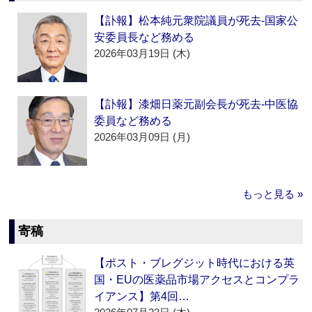
【訃報】松本純元衆院議員が死去‐国家公
安委員長など務める
2026年03月19日 (木)
【訃報】漆畑日薬元副会長が死去‐中医協
委員など務める
2026年03月09日 (月)
もっと見る »
寄稿
【ポスト・ブレグジット時代における英
国・EUの医薬品市場アクセスとコンプラ
イアンス】第4回…