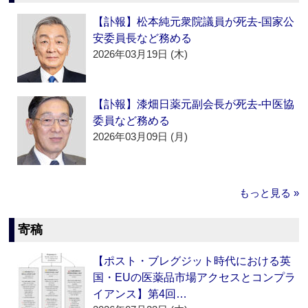
【訃報】松本純元衆院議員が死去‐国家公
安委員長など務める
2026年03月19日 (木)
【訃報】漆畑日薬元副会長が死去‐中医協
委員など務める
2026年03月09日 (月)
もっと見る »
寄稿
【ポスト・ブレグジット時代における英
国・EUの医薬品市場アクセスとコンプラ
イアンス】第4回…