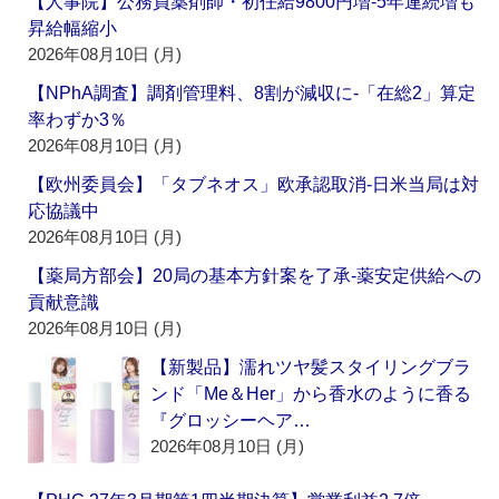
【人事院】公務員薬剤師・初任給9800円増‐5年連続増も
昇給幅縮小
2026年08月10日 (月)
【NPhA調査】調剤管理料、8割が減収に‐「在総2」算定
率わずか3％
2026年08月10日 (月)
【欧州委員会】「タブネオス」欧承認取消‐日米当局は対
応協議中
2026年08月10日 (月)
【薬局方部会】20局の基本方針案を了承‐薬安定供給への
貢献意識
2026年08月10日 (月)
【新製品】濡れツヤ髪スタイリングブラ
ンド「Me＆Her」から香水のように香る
『グロッシーヘア…
2026年08月10日 (月)