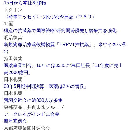
15日から本社を移転
トクホン
〈時事エッセイ〉つれづれ今日記（２６９）
11面
得意の抗菌薬で国際戦略”研究開発優先し競争力を強化
明治製菓
新規疼痛治療薬候補物質「TRPV1拮抗薬」、米ワイスへ導
出
持田製薬
医薬事業割合、16年には35％に”島田社長「11年度に売上
高2000億円」
日本化薬
08年5月期中間決算「医薬は2％の増収」
日本化薬
賀詞交歓会に約800人が参集
東邦薬品、共創未来グループ
アークレイがインドに合弁
新年互例会
京都府薬業団体連合会