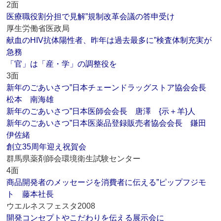
2面
医療職役割分担で見解”規制改革会議の答申受け
厚生労働省医政局
献血のHIV抗体陽性者、昨年は過去最多に”検査体制充実が
急務
「官」は「産・学」の調整役を
3面
新年のごあいさつ”日本チェーンドラッグストア協会会長
松本 南海雄
新年のごあいさつ”日本医師会会長 唐澤 {示＋羊}人
新年のごあいさつ”日本医薬品登録販売者協会会長 鎌田
伊佐緒
創立35周年迎え祝賀会
群馬県薬剤師会環境衛生試験センター
4面
商品開発者のメッセージを消費者に伝える”ピップフジモ
ト 藤本社長
ウエルネスフェスタ2008
開発コンセプトやこだわりを伝える展示会に