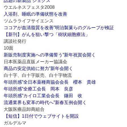
話題の新製品”ジェクス
ウエルネスフェスタ2008
入浴剤、睡眠の準備状態を改善
ツムラライフサイエンス
ココアが血清脂質を改善”明治製菓らのグループが検証
【新刊】がんを狙い撃つ「樹状細胞療法」
講談社発行
10面
新販売制度実施への準備誓う”新年祝賀会開く
日本医薬品直販メーカー協議会
商品の安定供給に努力”新年会開く
白十字、白十字販売、白十字物流
年頭所感”全日本薬種商協会会長 櫻本 貴雄
年頭所感”全療工会長 岡本 良彦
年頭所感”カイロ工業会会長 鎌田 收
流通業界も変革の時代へ”新春互例会開く
大阪医療品卸商組合
【短信】1日付でウェブサイトを開設
ガルデルマ