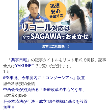
「
薬事日報
」の記事タイトルをリスト形式で掲載。記事
全文は
YAKUNET
でご覧いただけます。
1面
iPS細胞、今年度内に「コンソーシアム」設置
総合科学技術会議
中西会長が抱負語る「医療改革の中心的な年」
日本薬剤師会
肝炎救済法が可決・成立”総合機構に基金を設置
無季言