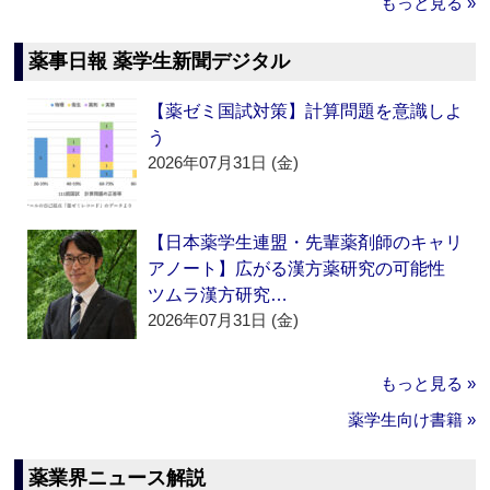
もっと見る »
薬事日報 薬学生新聞デジタル
【薬ゼミ国試対策】計算問題を意識しよ
う
2026年07月31日 (金)
【日本薬学生連盟・先輩薬剤師のキャリ
アノート】広がる漢方薬研究の可能性
ツムラ漢方研究…
2026年07月31日 (金)
もっと見る »
薬学生向け書籍 »
薬業界ニュース解説