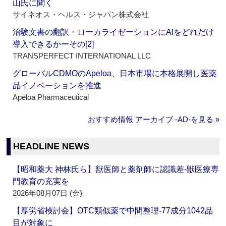
山氏に聞く
サイネオス・ヘルス・ジャパン株式会社
治験文書の翻訳・ローカライゼーションにAIをどれだけ
導入できるかーその[2]
TRANSPERFECT INTERNATIONAL LLC
グローバルCDMOのApeloa、日本市場に本格展開し医薬
品イノベーションを推進
Apeloa Pharmaceutical
おすすめ情報 アーカイブ ‐AD‐を見る »
HEADLINE NEWS
【昭和薬大 神林氏ら】獣医師と薬剤師に認識差‐獣医療専
門教育の充実を
2026年08月07日 (金)
【厚労省検討会】OTC類似薬で中間整理‐77成分1042品
目が対象に