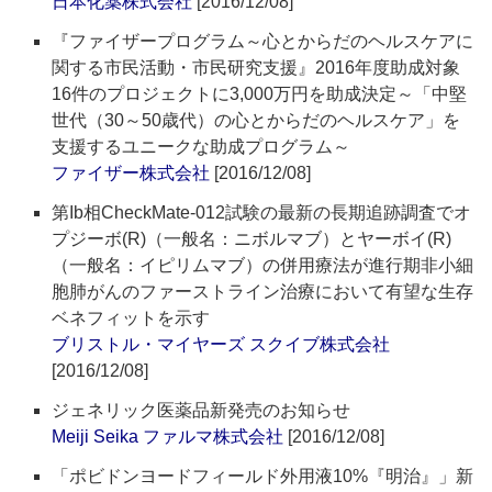
日本化薬株式会社
[2016/12/08]
『ファイザープログラム～心とからだのヘルスケアに
関する市民活動・市民研究支援』2016年度助成対象
16件のプロジェクトに3,000万円を助成決定～「中堅
世代（30～50歳代）の心とからだのヘルスケア」を
支援するユニークな助成プログラム～
ファイザー株式会社
[2016/12/08]
第Ib相CheckMate-012試験の最新の長期追跡調査でオ
プジーボ(R)（一般名：ニボルマブ）とヤーボイ(R)
（一般名：イピリムマブ）の併用療法が進行期非小細
胞肺がんのファーストライン治療において有望な生存
ベネフィットを示す
ブリストル・マイヤーズ スクイブ株式会社
[2016/12/08]
ジェネリック医薬品新発売のお知らせ
Meiji Seika ファルマ株式会社
[2016/12/08]
「ポビドンヨードフィールド外用液10%『明治』」新