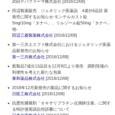
武田テバファーマ株式会社 [2016/12/08]
田辺製薬販売 ジェネリック医薬品 4成分6品目 新
発売に関するお知らせ‐モンテルカスト錠
5mg/10mg「タナベ」、リルゾール錠50mg「タナベ」
他‐
田辺三菱製薬株式会社
[2016/12/08]
第一三共エスファ株式会社におけるジェネリック医薬
品新発売のお知らせ
第一三共株式会社
[2016/12/08]
新製品7成分13品目を12月9日より発売 調剤現場の
利便性を考えた新たな包装
東和薬品株式会社
[2016/12/08]
2016年12月新発売の製品に関するお知らせ
日医工株式会社
[2016/12/08]
抗悪性腫瘍剤「オキサリプラチン点滴静注液」に関す
る特許侵害訴訟控訴審について