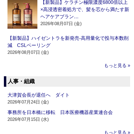
【新製品】ケラチン極限濃度6800倍以上
×高浸透密着処方で、髪を芯から満たす新
ヘアケアブラン…
2026年08月07日 (金)
【新製品】ハイゼントラを新発売‐高用量化で投与本数削
減 CSLベーリング
2026年08月07日 (金)
もっと見る »
人事・組織
大津賀会長が退任へ ダイト
2026年07月24日 (金)
事務所を日本橋に移転 日本医療機器産業連合会
2026年07月15日 (水)
もっと見る »