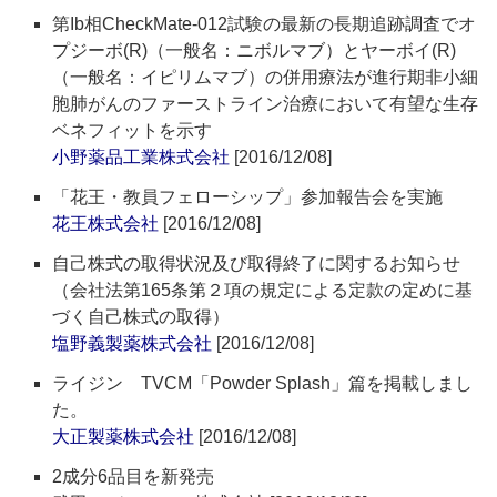
第Ib相CheckMate-012試験の最新の長期追跡調査でオ
プジーボ(R)（一般名：ニボルマブ）とヤーボイ(R)
（一般名：イピリムマブ）の併用療法が進行期非小細
胞肺がんのファーストライン治療において有望な生存
ベネフィットを示す
小野薬品工業株式会社
[2016/12/08]
「花王・教員フェローシップ」参加報告会を実施
花王株式会社
[2016/12/08]
自己株式の取得状況及び取得終了に関するお知らせ
（会社法第165条第２項の規定による定款の定めに基
づく自己株式の取得）
塩野義製薬株式会社
[2016/12/08]
ライジン TVCM「Powder Splash」篇を掲載しまし
た。
大正製薬株式会社
[2016/12/08]
2成分6品目を新発売