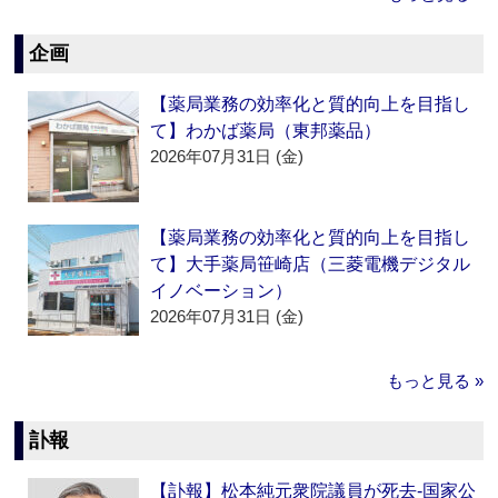
企画
【薬局業務の効率化と質的向上を目指し
て】わかば薬局（東邦薬品）
2026年07月31日 (金)
【薬局業務の効率化と質的向上を目指し
て】大手薬局笹崎店（三菱電機デジタル
イノベーション）
2026年07月31日 (金)
もっと見る »
訃報
【訃報】松本純元衆院議員が死去‐国家公