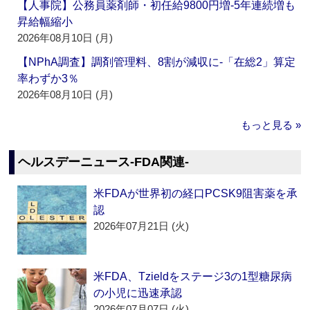
【人事院】公務員薬剤師・初任給9800円増‐5年連続増も
昇給幅縮小
2026年08月10日 (月)
【NPhA調査】調剤管理料、8割が減収に‐「在総2」算定
率わずか3％
2026年08月10日 (月)
もっと見る »
ヘルスデーニュース‐FDA関連‐
米FDAが世界初の経口PCSK9阻害薬を承
認
2026年07月21日 (火)
米FDA、Tzieldをステージ3の1型糖尿病
の小児に迅速承認
2026年07月07日 (火)