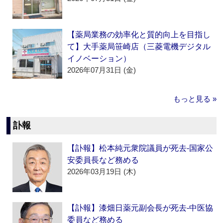
【薬局業務の効率化と質的向上を目指し
て】大手薬局笹崎店（三菱電機デジタル
イノベーション）
2026年07月31日 (金)
もっと見る »
訃報
【訃報】松本純元衆院議員が死去‐国家公
安委員長など務める
2026年03月19日 (木)
【訃報】漆畑日薬元副会長が死去‐中医協
委員など務める