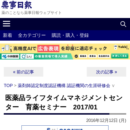
薬のことなら薬事日報ウェブサイト
新着
全カテゴリー
購読・購入・登録
« 前の記事
次の記事 »
TOP
>
薬剤師認定制度認証機構 認証機関の生涯研修会
∨
医薬品ライフタイムマネジメントセン
ター 育薬セミナー 2017/01
2016年12月12日 (月)