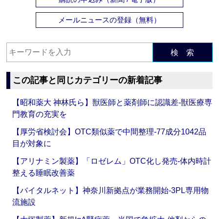
メールニュースの登録（無料）
検 索
この記事と同じカテゴリーの新着記事
【昭和薬大 神林氏ら】獣医師と薬剤師に認識差‐獣医療専
門教育の充実を
【厚労省検討会】OTC類似薬で中間整理‐77成分1042品
目が対象に
【アリナミン製薬】「ロゼレム」OTC化し発売‐体内時計
整える睡眠改善薬
【バイタルネット】神奈川新拠点が業務開始‐3PL専用物
流施設