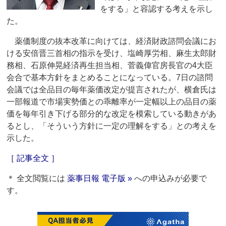
をする」と容認する考えを示し
た。
薬価制度の抜本改革に向けては、経済財政諮問会議にお
ける安倍晋三首相の指示を受け、塩崎厚労相、麻生太郎財
務相、石原伸晃経済再生担当相、菅義偉官房長官の4大臣
会合で基本方針をまとめることになっている。7日の諮問
会議では全品目の毎年薬価改定が提言されたが、横倉氏は
一部報道で市場実勢価との乖離率が一定幅以上の品目の薬
価を毎年引き下げる部分的な改定を模索している動きがあ
るとし、「そういう方針に一定の理解をする」との考えを
示した。
［ 記事全文 ］
＊ 全文閲覧には
薬事日報 電子版 »
への申込みが必要で
す。