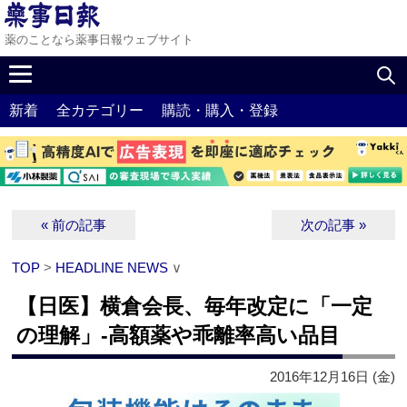
薬のことなら薬事日報ウェブサイト
新着
全カテゴリー
購読・購入・登録
« 前の記事
次の記事 »
TOP
>
HEADLINE NEWS
∨
【日医】横倉会長、毎年改定に「一定
の理解」‐高額薬や乖離率高い品目
2016年12月16日 (金)