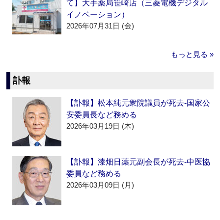
て】大手薬局笹崎店（三菱電機デジタル
イノベーション）
2026年07月31日 (金)
もっと見る »
訃報
【訃報】松本純元衆院議員が死去‐国家公
安委員長など務める
2026年03月19日 (木)
【訃報】漆畑日薬元副会長が死去‐中医協
委員など務める
2026年03月09日 (月)