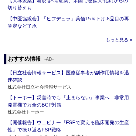
【大塚製薬】新規IgA腎症薬、米国で急拡大‐他剤からの
切り替えも
【中医協総会】「ヒフデュラ」薬価15％下げ‐8品目の再
算定など了承
もっと見る »
おすすめ情報
‐AD‐
【日立社会情報サービス】医療従事者が副作用情報を迅
速確認
株式会社日立社会情報サービス
【トーホー】災害時でも『止まらない』事業へ 非常用
発電機で万全のBCP対策
株式会社トーホー
【開催報告】ウェビナー『FSPで変える臨床開発の生産
性』で振り返るFSP戦略