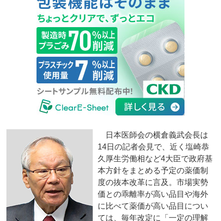
日本医師会の横倉義武会長は
14日の記者会見で、近く塩崎恭
久厚生労働相など4大臣で政府基
本方針をまとめる予定の薬価制
度の抜本改革に言及。市場実勢
価との乖離率が高い品目や海外
に比べて薬価が高い品目につい
ては、毎年改定に「一定の理解