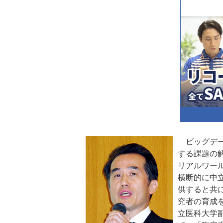
ビッグデー
する課題の
リアルワー
横断的に中
供すると共
究者の育成
立医科大学