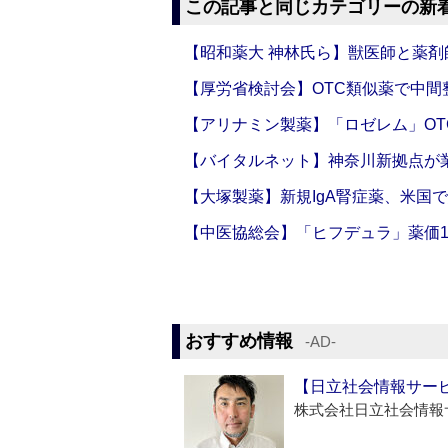
この記事と同じカテゴリーの新
【昭和薬大 神林氏ら】獣医師と薬剤
【厚労省検討会】OTC類似薬で中間整
【アリナミン製薬】「ロゼレム」OT
【バイタルネット】神奈川新拠点が業
【大塚製薬】新規IgA腎症薬、米国
【中医協総会】「ヒフデュラ」薬価1
おすすめ情報
‐AD‐
【日立社会情報サー
株式会社日立社会情報