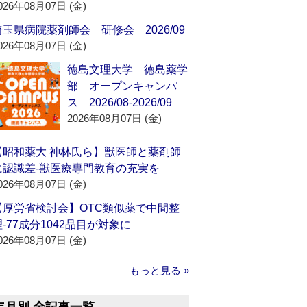
026年08月07日 (金)
埼玉県病院薬剤師会 研修会 2026/09
026年08月07日 (金)
徳島文理大学 徳島薬学
部 オープンキャンパ
ス 2026/08-2026/09
2026年08月07日 (金)
【昭和薬大 神林氏ら】獣医師と薬剤師
に認識差‐獣医療専門教育の充実を
026年08月07日 (金)
【厚労省検討会】OTC類似薬で中間整
理‐77成分1042品目が対象に
026年08月07日 (金)
もっと見る »