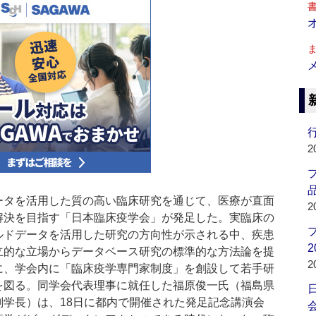
行
2
品
タを活用した質の高い臨床研究を通じて、医療が直面
2
解決を目指す「日本臨床疫学会」が発足した。実臨床の
ルドデータを活用した研究の方向性が示される中、疾患
2
立的な立場からデータベース研究の標準的な方法論を提
2
に、学会内に「臨床疫学専門家制度」を創設して若手研
を図る。同学会代表理事に就任した福原俊一氏（福島県
副学長）は、18日に都内で開催された発足記念講演会
会