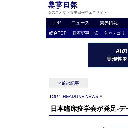
薬のことなら薬事日報ウェブサイト
TOP
ニュース
業界情報
総合TOP
新着記事一覧
全カテゴリ
« 前の記事
TOP
>
HEADLINE NEWS
∨
日本臨床疫学会が発足‐