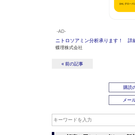
‐AD‐
ニトロソアミン分析承ります！ 詳
蝶理株式会社
« 前の記事
購読の
メー