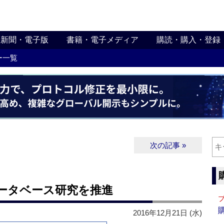
新聞・電子版
書籍・電子メディア
購読・購入・登録
ー一覧
次の記事 »
データベース研究を推進
2016年12月21日 (水)