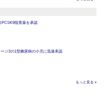
口PCSK9阻害薬を承認
をステージ3の1型糖尿病の小児に迅速承認
もっと見る »