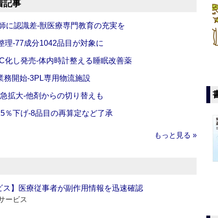
着記事
師に認識差‐獣医療専門教育の充実を
理‐77成分1042品目が対象に
C化し発売‐体内時計整える睡眠改善薬
務開始‐3PL専用物流施設
で急拡大‐他剤からの切り替えも
5％下げ‐8品目の再算定など了承
もっと見る »
ビス】医療従事者が副作用情報を迅速確認
サービス