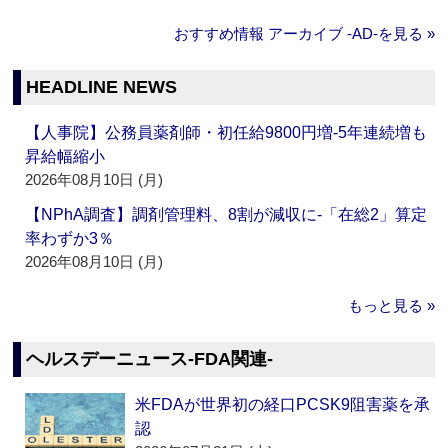
おすすめ情報 アーカイブ ‐AD‐を見る »
HEADLINE NEWS
【人事院】公務員薬剤師・初任給9800円増‐5年連続増も
昇給幅縮小
2026年08月10日 (月)
【NPhA調査】調剤管理料、8割が減収に‐「在総2」算定
率わずか3％
2026年08月10日 (月)
もっと見る »
ヘルスデーニュース‐FDA関連‐
米FDAが世界初の経口PCSK9阻害薬を承
認