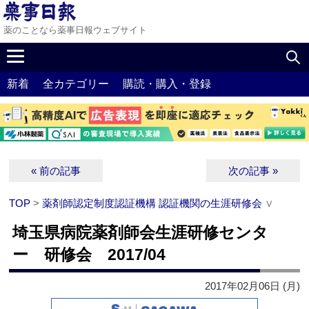
薬のことなら薬事日報ウェブサイト
新着
全カテゴリー
購読・購入・登録
« 前の記事
次の記事 »
TOP
>
薬剤師認定制度認証機構 認証機関の生涯研修会
∨
埼玉県病院薬剤師会生涯研修センタ
ー 研修会 2017/04
2017年02月06日 (月)