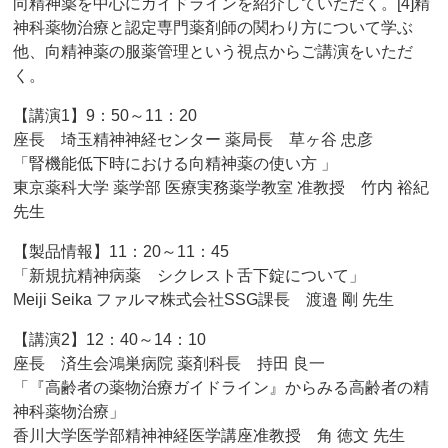
向精神薬を中心にガイドラインを紹介していただく。[4]精
神科薬物治療と認定専門薬剤師の関わり方について学ぶ
他、向精神薬の服薬管理という視点からご講演をいただ
く。
【講演1】9：50～11：20
座長 埼玉精神神経センター 薬局長 草ヶ谷 忠彦
「腎機能低下時における向精神薬の使い方 」
東京薬科大学 薬学部 医療実務薬学教室 准教授 竹内 裕紀
先生
【製品情報】11：20～11：45
「新規抗精神病薬 シクレスト舌下錠について」
Meiji Seika ファルマ株式会社SSG課長 渡邉 剛 先生
【講演2】12：40～14：10
座長 済生会鴻巣病院 薬剤科長 持田 良一
「『高齢者の薬物治療ガイドライン』からみる高齢者の精
神科薬物治療」
香川大学医学部精神神経医学講座准教授 角 徳文 先生