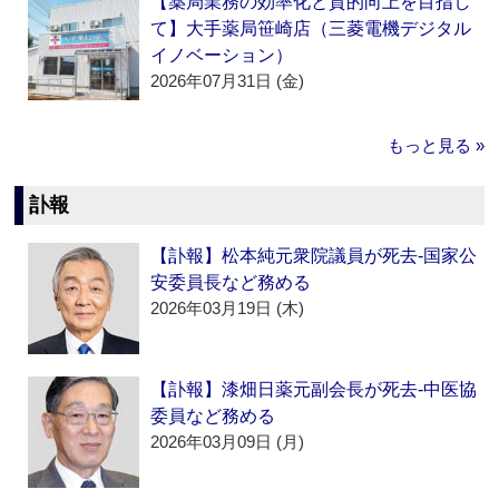
【薬局業務の効率化と質的向上を目指し
て】大手薬局笹崎店（三菱電機デジタル
イノベーション）
2026年07月31日 (金)
もっと見る »
訃報
【訃報】松本純元衆院議員が死去‐国家公
安委員長など務める
2026年03月19日 (木)
【訃報】漆畑日薬元副会長が死去‐中医協
委員など務める
2026年03月09日 (月)