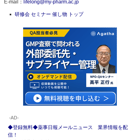
E-mail：
lifelong@my-pharm.ac.jp
研修会 セミナー 催し物 トップ
‐AD‐
◆登録無料◆薬事日報メールニュース 業界情報を配
信！