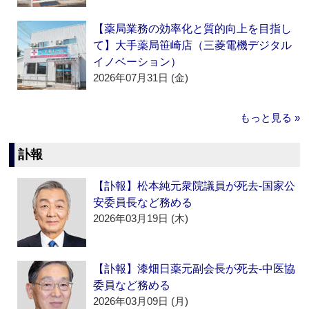
【薬局業務の効率化と質的向上を目指し
て】大手薬局笹崎店（三菱電機デジタル
イノベーション）
2026年07月31日 (金)
もっと見る »
訃報
【訃報】松本純元衆院議員が死去‐国家公
安委員長など務める
2026年03月19日 (木)
【訃報】漆畑日薬元副会長が死去‐中医協
委員など務める
2026年03月09日 (月)