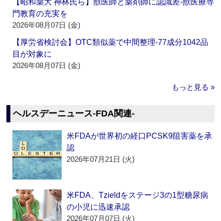
【昭和薬大 神林氏ら】獣医師と薬剤師に認識差‐獣医療専
門教育の充実を
2026年08月07日 (金)
【厚労省検討会】OTC類似薬で中間整理‐77成分1042品
目が対象に
2026年08月07日 (金)
もっと見る »
ヘルスデーニュース‐FDA関連‐
米FDAが世界初の経口PCSK9阻害薬を承
認
2026年07月21日 (火)
米FDA、Tzieldをステージ3の1型糖尿病
の小児に迅速承認
2026年07月07日 (火)