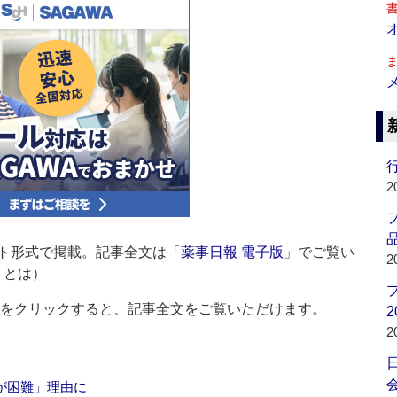
行
2
品
ト形式で掲載。記事全文は「
薬事日報 電子版
」でご覧い
2
」とは）
ルをクリックすると、記事全文をご覧いただけます。
2
2
会
給が困難」理由に