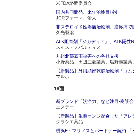
米FDA諮問委員会
国内共同開発、来年治験目指す
JCRファーマ、帝人
非ステロイド性疼痛治療剤、癌疼痛で国内
久光製薬
ALK阻害剤「ジカディア」、ALK陽性
スイス・ノバルティス
九州北部豪雨被害への各社支援
小野薬品、田辺三菱製薬、塩野義製薬
【新製品】外用頭部乾癬治療剤「コムク
マルホ
16面
新ブランド「洗浄力」など注目‐商談
エステー
【新製品】生薬オンジ配合した「アレ
クラシエ薬品
横浜F・マリノスとパートナー契約‐「