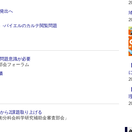
2
知発出へ
2
」‐バイエルのカルテ閲覧問題
、問題意識が必要
部会フォーラム
価
2
2
系から2課題取り上げる
術分科会科学研究補助金審査部会」