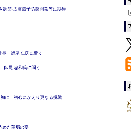
さ調節‐皮膚癌予防薬開発等に期待
社長 師尾 仁氏に聞く
 師尾 忠和氏に聞く
謝を胸に 初心にかえり更なる挑戦
を込めた華燭の宴