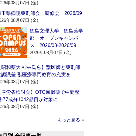
026年08月07日 (金)
埼玉県病院薬剤師会 研修会 2026/09
026年08月07日 (金)
徳島文理大学 徳島薬学
部 オープンキャンパ
ス 2026/08-2026/09
2026年08月07日 (金)
【昭和薬大 神林氏ら】獣医師と薬剤師
に認識差‐獣医療専門教育の充実を
026年08月07日 (金)
【厚労省検討会】OTC類似薬で中間整
理‐77成分1042品目が対象に
026年08月07日 (金)
もっと見る »