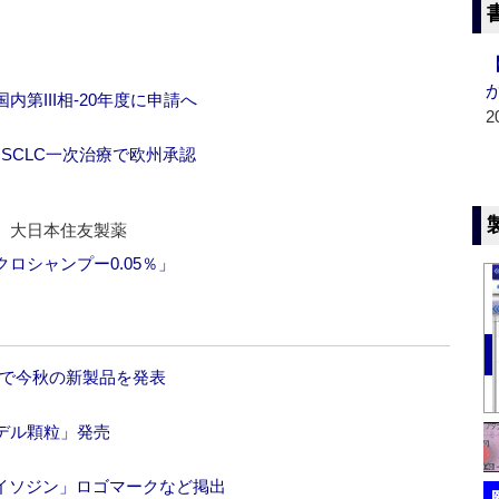
第III相‐20年度に申請へ
2
NSCLC一次治療で欧州承認
、大日本住友製薬
ロシャンプー0.05％」
会で今秋の新製品を発表
デル顆粒」発売
イソジン」ロゴマークなど掲出