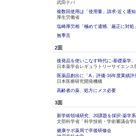
武田テバ
複数回使用は「使用量」請求‐近く通
厚生労働省
塩崎厚労相「極めて遺憾、厳正に対処
無季言
2面
後発品を使いこなす時代に‐基礎薬学
日本薬学会レギュラトリーサイエンス
医薬品創出に「A」評価‐16年度業績評
日本医療研究開発機構
高齢者の薬、処方にメス必要
3面
新学術領域研究、20課題を採択‐薬学
文部科学省「科学技術・学術審議会学
健康サポ薬局で卒後研修会