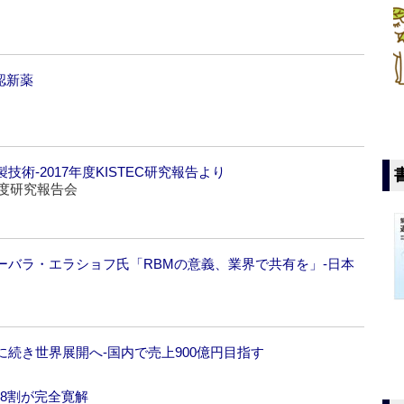
認新薬
術‐2017年度KISTEC研究報告より
年度研究報告会
ーバラ・エラショフ氏「RBMの意義、業界で共有を」‐日本
続き世界展開へ‐国内で売上900億円目指す
の8割が完全寛解