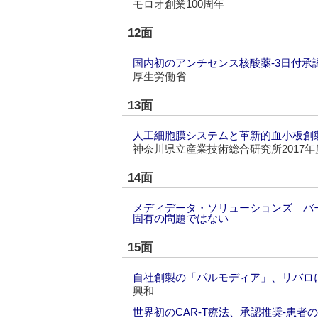
モロオ創業100周年
12面
国内初のアンチセンス核酸薬‐3日付承
厚生労働省
13面
人工細胞膜システムと革新的血小板創製技
神奈川県立産業技術総合研究所2017
14面
メディデータ・ソリューションズ バ
固有の問題ではない
15面
自社創製の「パルモディア」、リバロに
興和
世界初のCAR-T療法、承認推奨‐患者