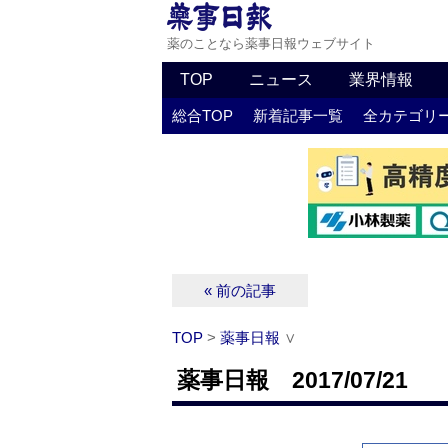
薬のことなら薬事日報ウェブサイト
TOP
ニュース
業界情報
総合TOP
新着記事一覧
全カテゴリ
« 前の記事
TOP
>
薬事日報
∨
薬事日報 2017/07/21