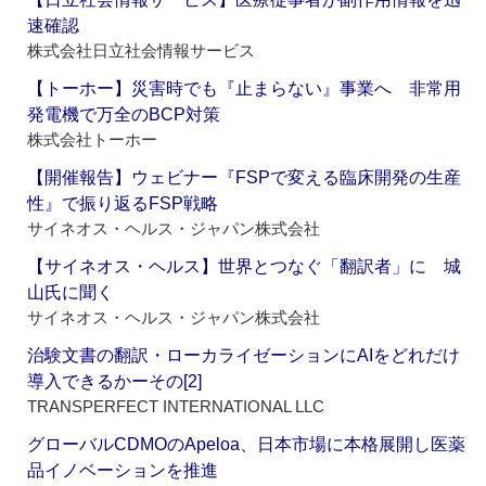
速確認
株式会社日立社会情報サービス
【トーホー】災害時でも『止まらない』事業へ 非常用
発電機で万全のBCP対策
株式会社トーホー
【開催報告】ウェビナー『FSPで変える臨床開発の生産
性』で振り返るFSP戦略
サイネオス・ヘルス・ジャパン株式会社
【サイネオス・ヘルス】世界とつなぐ「翻訳者」に 城
山氏に聞く
サイネオス・ヘルス・ジャパン株式会社
治験文書の翻訳・ローカライゼーションにAIをどれだけ
導入できるかーその[2]
TRANSPERFECT INTERNATIONAL LLC
グローバルCDMOのApeloa、日本市場に本格展開し医薬
品イノベーションを推進