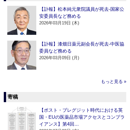
【訃報】松本純元衆院議員が死去‐国家公
安委員長など務める
2026年03月19日 (木)
【訃報】漆畑日薬元副会長が死去‐中医協
委員など務める
2026年03月09日 (月)
もっと見る »
寄稿
【ポスト・ブレグジット時代における英
国・EUの医薬品市場アクセスとコンプラ
イアンス】第4回…