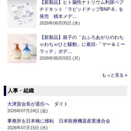
【新製品】ヒト脳性ナトリウム利尿ペプ
チドキット「ラピッドチップBNP-II」を
発売 積水メデ…
2026年08月05日 (水)
【新製品】親子の「おふろあがりのわち
ゃわちゃひと騒動」に着目‐「マー＆ミー
ラッテ」ボデ…
2026年08月03日 (月)
もっと見る »
人事・組織
大津賀会長が退任へ ダイト
2026年07月24日 (金)
事務所を日本橋に移転 日本医療機器産業連合会
2026年07月15日 (水)