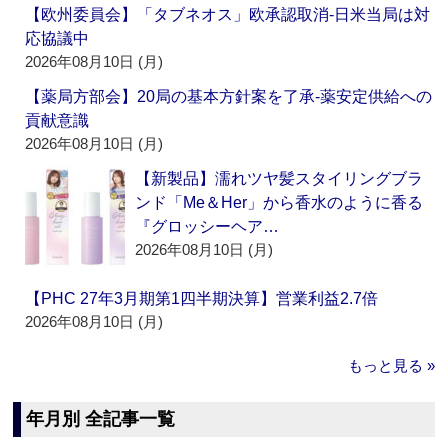
【欧州委員会】「タブネオス」欧承認取消‐日米当局は対
応協議中
2026年08月10日 (月)
【薬局方部会】20局の基本方針案を了承‐薬安定供給への
貢献意識
2026年08月10日 (月)
【新製品】濡れツヤ髪スタイリングブラ
ンド「Me＆Her」から香水のように香る
『グロッシーヘア…
2026年08月10日 (月)
【PHC 27年3月期第1四半期決算】営業利益2.7倍
2026年08月10日 (月)
もっと見る »
年月別 全記事一覧