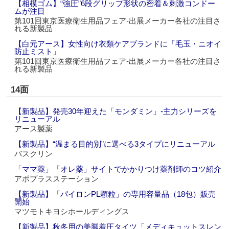
【相模ゴム】“強圧”6段グリップ形状の密着＆刺激コンドー
ムが注目
第101回東京医療衛生用品フェア‐出展メーカー各社の注目さ
れる新製品
【白元アース】女性向け衣類ケアブランドに「毛玉・ニオイ
防止ミスト」
第101回東京医療衛生用品フェア‐出展メーカー各社の注目さ
れる新製品
14面
【新製品】発売30年迎えた「モンダミン」‐主力シリーズを
リニューアル
アース製薬
【新製品】“温まる目的別”に選べる3タイプにリニューアル
バスクリン
「ママ薬」「オレ薬」サイトでかかりつけ薬剤師のコツ紹介
アポプラスステーション
【新製品】「パイロンPL顆粒」の専用容量品（18包）販売
開始
マツモトキヨシホールディングス
【新製品】秋冬用の美脚着圧タイツ「メディキュットスレン