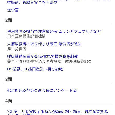
抗癌剤、被験者安全を問題視
無季言
2面
併用禁忌薬投与で注意喚起‐イムランとフェブリクなど
日本医療機能評価機構
大麻取扱者の取り締まり徹底‐厚労省が通知
厚生労働省
呼吸補助装置が登場‐電気で横隔膜を刺激
薬事・食品衛生審議会医療機器・体外診断薬部会
DS業界、10兆円産業へ再び挑戦
3面
都道府県薬剤師会新会長にアンケート[2]
4面
“快適生活”を実現する商品が満載‐24～25日、都立産業貿易