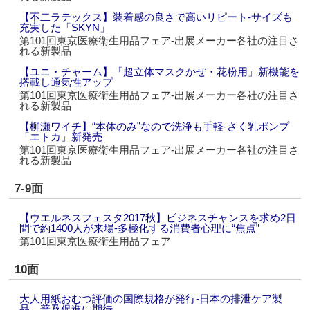
【不二ラテックス】装着感の良さで高いリピート‐サイズも
充実した「SKYN」
第101回東京医療衛生用品フェア‐出展メーカー各社の注目さ
れる新製品
【ユニ・チャーム】「超立体マスクかぜ・花粉用」新機能を
搭載し通気性アップ
第101回東京医療衛生用品フェア‐出展メーカー各社の注目さ
れる新製品
【柳瀬ワイチ】“本体のみ”なので洗浄も手軽‐さく乳ポンプ
「エトカ」新発売
第101回東京医療衛生用品フェア‐出展メーカー各社の注目さ
れる新製品
7-9面
【ウエルネスフェスタ2017秋】ビジネスチャンスを求め2日
間で約1400人が来場‐多極化する消費者心理に“焦点”
第101回東京医療衛生用品フェア
10面
大人用紙おむつ評価の国際規格が発行‐日本の排泄ケア製
品、普及促進に期待