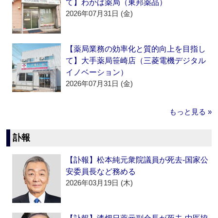
て】わかば薬局（東邦薬品）
2026年07月31日 (金)
【薬局業務の効率化と質的向上を目指し
て】大手薬局笹崎店（三菱電機デジタル
イノベーション）
2026年07月31日 (金)
もっと見る »
訃報
【訃報】松本純元衆院議員が死去‐国家公
安委員長など務める
2026年03月19日 (木)