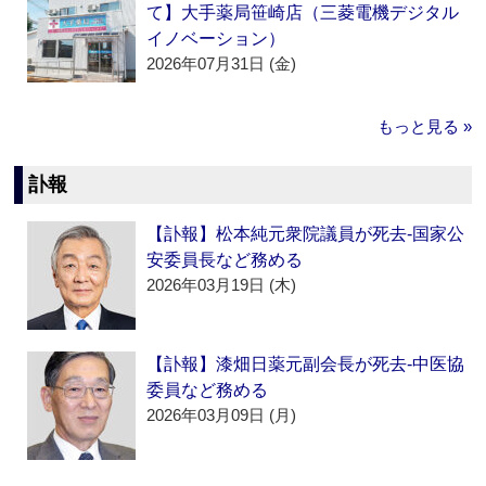
て】大手薬局笹崎店（三菱電機デジタル
イノベーション）
2026年07月31日 (金)
もっと見る »
訃報
【訃報】松本純元衆院議員が死去‐国家公
安委員長など務める
2026年03月19日 (木)
【訃報】漆畑日薬元副会長が死去‐中医協
委員など務める
2026年03月09日 (月)