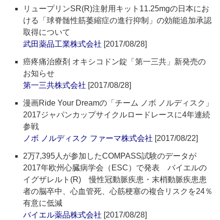
リュープリンSR(R)注射用キット11.25mgの日本にお
ける「球脊髄性筋萎縮症の進行抑制」の効能追加承認
取得について
武田薬品工業株式会社
[2017/08/28]
癌疼痛治療剤 オキシコドン錠「第一三共」新発売の
お知らせ
第一三共株式会社
[2017/08/28]
漫画Ride Your Dreamの「チーム ノボ ノルディスク」
2017ジャパンカップサイクルロードレースに4年連続
参戦
ノボ ノルディスク ファーマ株式会社
[2017/08/22]
2万7,395人が参加したCOMPASS試験のデータが
2017年欧州心臓病学会（ESC）で発表 バイエルの
イグザレルト(R) 慢性冠動脈疾患・末梢動脈疾患患
者の脳卒中、心血管死、心筋梗塞の複合リスクを24％
有意に低減
バイエル薬品株式会社
[2017/08/28]