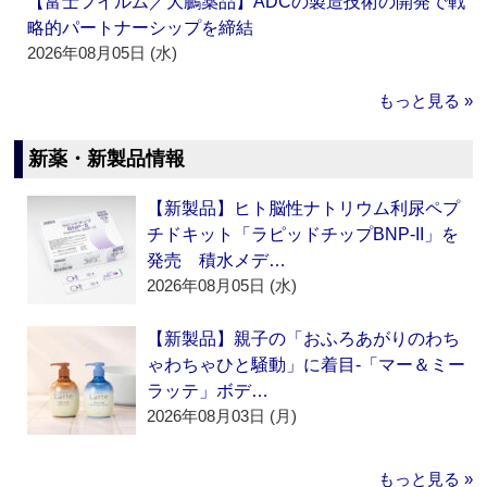
【富士フイルム／大鵬薬品】ADCの製造技術の開発で戦
略的パートナーシップを締結
2026年08月05日 (水)
もっと見る »
新薬・新製品情報
【新製品】ヒト脳性ナトリウム利尿ペプ
チドキット「ラピッドチップBNP-II」を
発売 積水メデ…
2026年08月05日 (水)
【新製品】親子の「おふろあがりのわち
ゃわちゃひと騒動」に着目‐「マー＆ミー
ラッテ」ボデ…
2026年08月03日 (月)
もっと見る »