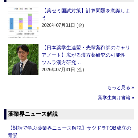
【薬ゼミ国試対策】計算問題を意識しよ
う
2026年07月31日 (金)
【日本薬学生連盟・先輩薬剤師のキャリ
アノート】広がる漢方薬研究の可能性
ツムラ漢方研究…
2026年07月31日 (金)
もっと見る »
薬学生向け書籍 »
薬業界ニュース解説
【対話で学ぶ薬業界ニュース解説】サツドラTOB成立の
背景