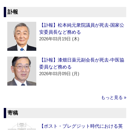
訃報
【訃報】松本純元衆院議員が死去‐国家公
安委員長など務める
2026年03月19日 (木)
【訃報】漆畑日薬元副会長が死去‐中医協
委員など務める
2026年03月09日 (月)
もっと見る »
寄稿
【ポスト・ブレグジット時代における英