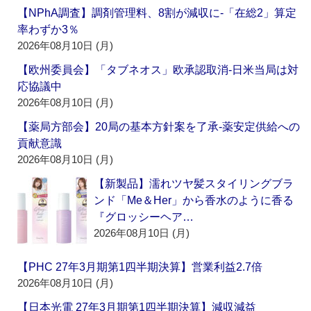
【NPhA調査】調剤管理料、8割が減収に‐「在総2」算定
率わずか3％
2026年08月10日 (月)
【欧州委員会】「タブネオス」欧承認取消‐日米当局は対
応協議中
2026年08月10日 (月)
【薬局方部会】20局の基本方針案を了承‐薬安定供給への
貢献意識
2026年08月10日 (月)
【新製品】濡れツヤ髪スタイリングブラ
ンド「Me＆Her」から香水のように香る
『グロッシーヘア…
2026年08月10日 (月)
【PHC 27年3月期第1四半期決算】営業利益2.7倍
2026年08月10日 (月)
【日本光電 27年3月期第1四半期決算】減収減益