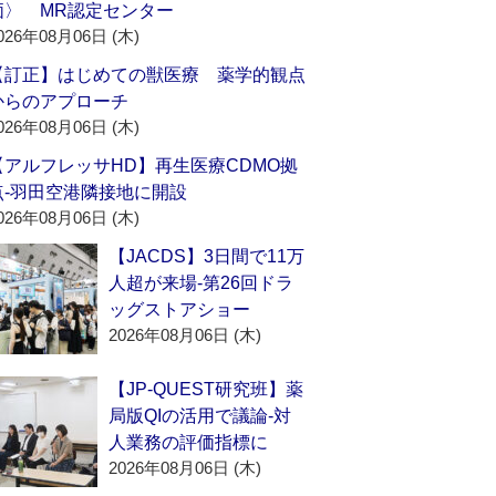
価〉 MR認定センター
026年08月06日 (木)
【訂正】はじめての獣医療 薬学的観点
からのアプローチ
026年08月06日 (木)
【アルフレッサHD】再生医療CDMO拠
点‐羽田空港隣接地に開設
026年08月06日 (木)
【JACDS】3日間で11万
人超が来場‐第26回ドラ
ッグストアショー
2026年08月06日 (木)
【JP-QUEST研究班】薬
局版QIの活用で議論‐対
人業務の評価指標に
2026年08月06日 (木)