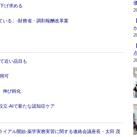
引下げ求める
2
ている」‐財務省・調剤報酬改革案
2
2
めて近い品目も
活用可
も、伸び鈍化
設立‐AIで新たな認知症ケア
ライアル開始‐薬学実務実習に関する連絡会議座長・太田 茂