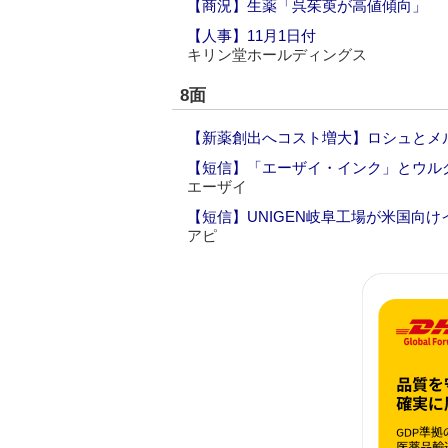
【商況】生薬「呉茱萸が高値傾向」
【人事】11月1日付
キリン堂ホールディングス
8面
【新薬創出へコスト増大】ロシュとメル
【短信】「エーザイ・インク」とウル
エーザイ
【短信】UNIGEN岐阜工場が米国向
アピ