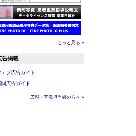
もっと見る »
広告掲載
ウェブ広告ガイド
新聞広告ガイド
広報・宣伝担当者の方へ »