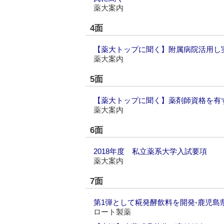
薬大案内
4面
【薬大トップに聞く】附属病院活用し実
薬大案内
5面
【薬大トップに聞く】薬剤師資格を有
薬大案内
6面
2018年度 私立薬系大学入試要項
薬大案内
7面
第1弾として糀発酵飲料を開発‐鹿児島
ロート製薬