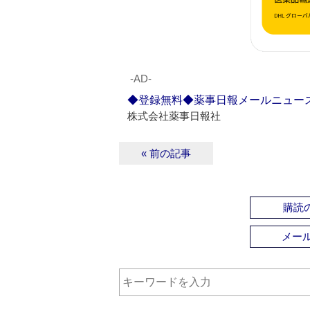
‐AD‐
◆登録無料◆薬事日報メールニュー
株式会社薬事日報社
« 前の記事
購読の
メー