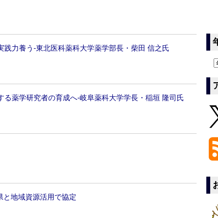
践力養う‐東北医科薬科大学薬学部長・柴田 信之氏
する薬学研究者の育成へ‐岐阜薬科大学学長・稲垣 隆司氏
県と地域資源活用で協定