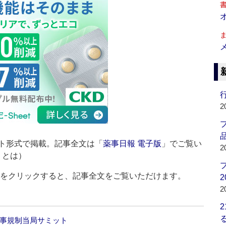
行
2
品
ト形式で掲載。記事全文は「
薬事日報 電子版
」でご覧い
2
」とは）
ルをクリックすると、記事全文をご覧いただけます。
2
2
薬事規制当局サミット