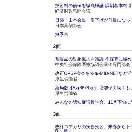
技術料の価値を徹底検証‐調剤基本料
経済財政諮問会議
日薬・山本会長「引下げが前提になっ
日本薬剤師会
無季言
2面
基礎品の対象拡大を議論‐不採算に極
中央社会保険医療協議会薬価専門部会
改正GPSP省令を公布‐MID-NETなど
厚生労働省
薬局数は5万8678カ所‐増加傾向続く
厚生労働省
みんなの認知症情報学会、11月下旬に
3面
改訂コアカリの実務実習、来春からト
氏に聞く