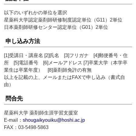
以下のいずれかの単位を選択
星薬科大学認定薬剤師研修制度認定単位（G11）2単位
日本薬剤師研修センター認定単位（G01）2単位
申し込み方法
[1]受講日・講座名 [2]氏名 [3]フリガナ [4]郵便番号・住
所 [5]電話番号 [6]メールアドレス [7]卒業大学（本学卒
業生は卒業年度） [8]薬剤師免許の有無
以上を記載の上、メールまたはFAXで申し込み（書式自
由）
問合先
星薬科大学 薬剤師生涯学習支援室
E-mail：
shougaikyouiku@hoshi.ac.jp
FAX：03-5498-5863