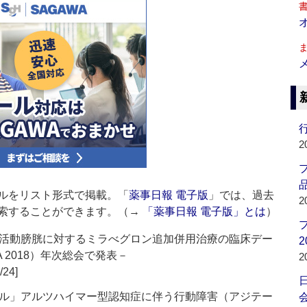
行
2
品
ルをリスト形式で掲載。「
薬事日報 電子版
」では、過去
2
索することができます。（→
「薬事日報 電子版」とは
）
活動膀胱に対するミラべグロン追加併用治療の臨床デー
2
 2018）年次総会で発表－
2
/24]
ル」アルツハイマー型認知症に伴う行動障害（アジテー
会