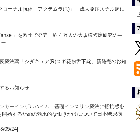
ノクローナル抗体「アクテムラ(R)」 成人発症スチル病に
er Tansei」を欧州で発売 約４万人の大規模臨床研究の中
ュー
疫療法薬「シダキュア(R)スギ花粉舌下錠」新発売のお知
するお知らせ
ンガーインゲルハイム 基礎インスリン療法に抵抗感を
を開始するための効果的な働きかけについて日本糖尿病
8/05/24]