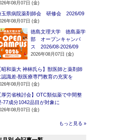
026年08月07日 (金)
埼玉県病院薬剤師会 研修会 2026/09
026年08月07日 (金)
徳島文理大学 徳島薬学
部 オープンキャンパ
ス 2026/08-2026/09
2026年08月07日 (金)
【昭和薬大 神林氏ら】獣医師と薬剤師
に認識差‐獣医療専門教育の充実を
026年08月07日 (金)
【厚労省検討会】OTC類似薬で中間整
理‐77成分1042品目が対象に
026年08月07日 (金)
もっと見る »