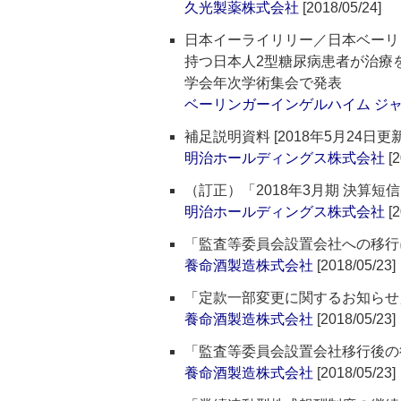
久光製薬株式会社
[2018/05/24]
日本イーライリリー／日本ベーリ
持つ日本人2型糖尿病患者が治療
学会年次学術集会で発表
ベーリンガーインゲルハイム ジ
補足説明資料 [2018年5月24日更新
明治ホールディングス株式会社
[2
（訂正）「2018年3月期 決算短
明治ホールディングス株式会社
[2
「監査等委員会設置会社への移行
養命酒製造株式会社
[2018/05/23]
「定款一部変更に関するお知らせ
養命酒製造株式会社
[2018/05/23]
「監査等委員会設置会社移行後の
養命酒製造株式会社
[2018/05/23]