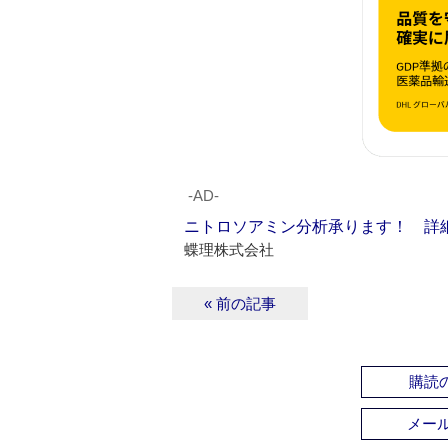
‐AD‐
ニトロソアミン分析承ります！ 詳
蝶理株式会社
« 前の記事
購読の
メー