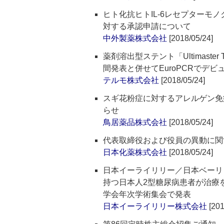
ヒト化抗ヒトIL-6レセプターモ
対する承認申請について
中外製薬株式会社
[2018/05/24]
薬剤溶出型ステント「Ultimast
間発表と併せてEuroPCRでデビ
テルモ株式会社
[2018/05/24]
スギ花粉症に対するアレルゲン免
らせ
鳥居薬品株式会社
[2018/05/24]
代表取締役および役員の異動に関
日本化薬株式会社
[2018/05/24]
日本イーライリリー／日本ベーリ
持つ日本人2型糖尿病患者が治療
学会年次学術集会で発表
日本イーライリリー株式会社
[201