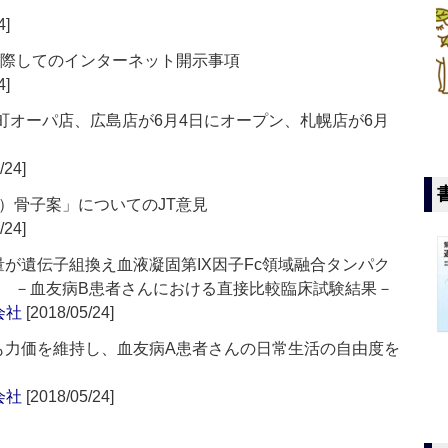
4]
に際してのインターネット開示事項
4]
都河原町オーパ店、広島店が6月4日にオープン、札幌店が6月
/24]
）骨子案」についてのJT意見
/24]
総曝露量が遺伝子組換え血液凝固第IX因子Fc領域融合タンパク
 －血友病B患者さんにおける直接比較臨床試験結果－
会社
[2018/05/24]
ても力価を維持し、血友病A患者さんの日常生活の自由度を
会社
[2018/05/24]