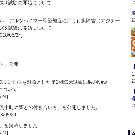
ズ3 試験の開始について
2
2
ル」アルツハイマー型認知症に伴う行動障害（アジテー
ズ3 試験の開始について
018/05/24]
クト」公開
2
遺伝性低リン血症を対象とした第2相臨床試験結果のNew
e掲載について
/24]
2
乳中時の薬との付き合い方」を公開しました。
8/05/24]
知」を掲載しました
/24]