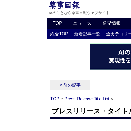
薬のことなら薬事日報ウェブサイト
TOP
ニュース
業界情報
総合TOP
新着記事一覧
全カテゴリ
« 前の記事
TOP
>
Press Release Title List
∨
プレスリリース・タイトルリス