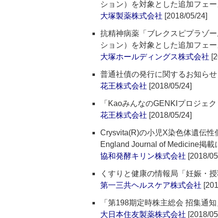
ション）を対象とした追加フェー
大塚製薬株式会社
[2018/05/24]
抗精神病薬「ブレクスピプラゾー
ション）を対象とした追加フェー
大塚ホールディングス株式会社
[2
普通社債の発行に関するお知らせ
花王株式会社
[2018/05/24]
「KaoみんなのGENKIプロジェ
花王株式会社
[2018/05/24]
Crysvita(R)の小児X染色体
England Journal of Medicin
協和発酵キリン株式会社
[2018/05
くすりと健康の情報局「妊娠・授
第一三共ヘルスケア株式会社
[201
「第198期定時株主総会 招集通
大日本住友製薬株式会社
[2018/05