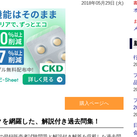
2018年05月29日 (火)
行
2
品
2
購入ページへ
2
2
クを網羅した、解説付き過去問集！
会
度の登録販売者試験問題と解説付き解答を収載した過去問