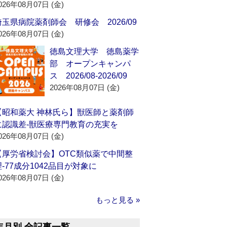
026年08月07日 (金)
埼玉県病院薬剤師会 研修会 2026/09
026年08月07日 (金)
徳島文理大学 徳島薬学
部 オープンキャンパ
ス 2026/08-2026/09
2026年08月07日 (金)
【昭和薬大 神林氏ら】獣医師と薬剤師
に認識差‐獣医療専門教育の充実を
026年08月07日 (金)
【厚労省検討会】OTC類似薬で中間整
理‐77成分1042品目が対象に
026年08月07日 (金)
もっと見る »