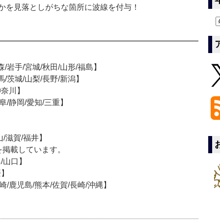
かを見落としがちな箇所に波線を付与！
岩手/宮城/秋田/山形/福島】
/茨城/山梨/長野/新潟】
神奈川】
/静岡/愛知/三重】
/滋賀/福井】
を掲載しています。
/山口】
媛】
/鹿児島/熊本/佐賀/長崎/沖縄】