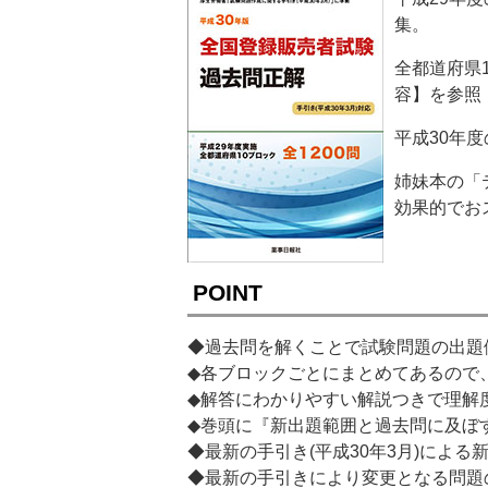
集。
全都道府県
容】を参照
平成30年
姉妹本の「
効果的でお
POINT
◆過去問を解くことで試験問題の出題
◆各ブロックごとにまとめてあるので
◆解答にわかりやすい解説つきで理解
◆巻頭に『新出題範囲と過去問に及ぼ
◆最新の手引き(平成30年3月)によ
◆最新の手引きにより変更となる問題