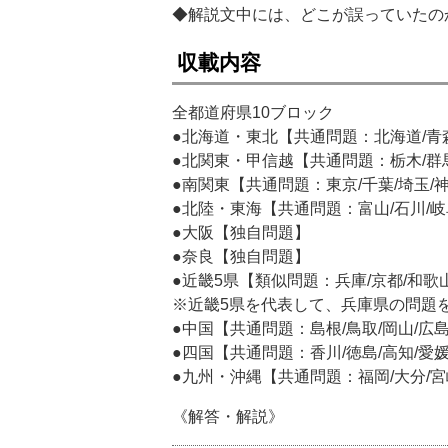
◆解説文中には、どこが誤っていたの
収載内容
全都道府県10ブロック
●北海道・東北【共通問題：北海道/青森/
●北関東・甲信越【共通問題：栃木/群馬
●南関東【共通問題：東京/千葉/埼玉/
●北陸・東海【共通問題：富山/石川/岐阜
●大阪【独自問題】
●奈良【独自問題】
●近畿5県【類似問題：兵庫/京都/和歌山
※近畿5県を代表して、兵庫県の問題
●中国【共通問題：島根/鳥取/岡山/広島
●四国【共通問題：香川/徳島/高知/愛
●九州・沖縄【共通問題：福岡/大分/宮崎
《解答・解説》