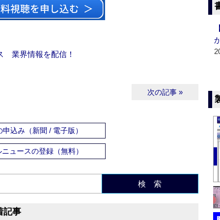
2
ス 業界情報を配信！
次の記事 »
申込み（新聞 / 電子版）
ルニュースの登録（無料）
検 索
着記事