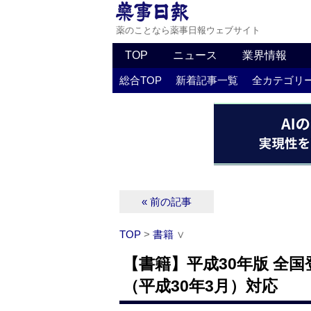
薬のことなら薬事日報ウェブサイト
TOP
ニュース
業界情報
総合TOP
新着記事一覧
全カテゴリ
« 前の記事
TOP
>
書籍
∨
【書籍】平成30年版 全
（平成30年3月）対応