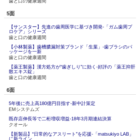
歯と口の健康週間
5面
【サンスター】先進の歯周医学に基づき開発‐「ガム歯周プ
ロケア」シリーズ
歯と口の健康週間
【小林製薬】歯槽膿漏対策ブランド「生葉」‐歯ブラシのパ
ッケージを一新
歯と口の健康週間
【薬王製薬】漢方処方が“歯ぎしり”に効く‐好評の「薬王抑肝
散エキス錠」
歯と口の健康週間
6面
5年後に売上高180億円目指す‐新中計策定
EMシステムズ
既存店伸長等で二桁増収増益‐18年3月期連結決算
クオール
【新製品】“日常的なアスリート”を応援‐「matsukiyo LAB」
に新ライン