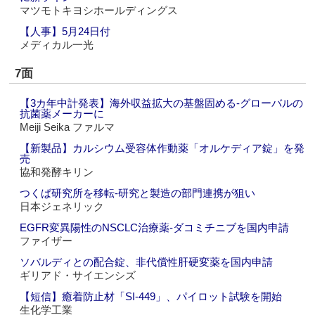
マツモトキヨシホールディングス
【人事】5月24日付
メディカル一光
7面
【3カ年中計発表】海外収益拡大の基盤固める‐グローバルの
抗菌薬メーカーに
Meiji Seika ファルマ
【新製品】カルシウム受容体作動薬「オルケディア錠」を発
売
協和発酵キリン
つくば研究所を移転‐研究と製造の部門連携が狙い
日本ジェネリック
EGFR変異陽性のNSCLC治療薬‐ダコミチニブを国内申請
ファイザー
ソバルディとの配合錠、非代償性肝硬変薬を国内申請
ギリアド・サイエンシズ
【短信】癒着防止材「SI-449」、パイロット試験を開始
生化学工業