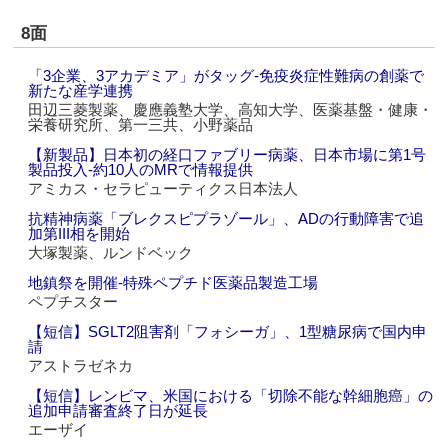
8面
「3企業、3アカデミア」がタッグ‐免疫炎症性難病の創薬で
新たな産学連携
田辺三菱製薬、慶應義塾大学、高知大学、医薬基盤・健康・
栄養研究所、第一三共、小野薬品
【新製品】日本初の経口ファブリー病薬、日本市場に第1号
製品投入‐約10人のMRで情報提供
アミカス・セラピューティクス日本法人
抗精神病薬「ブレクスピプラゾール」、ADの行動障害で追
加第III相を開始
大塚製薬、ルンドベック
地鎮祭を開催‐特殊ペプチド医薬品製造工場
ペプチスター
【短信】SGLT2阻害剤「フォシーガ」、1型糖尿病で国内申
請
アストラゼネカ
【短信】レンビマ、米国における「切除不能な幹細胞癌」の
追加申請審査終了日が延長
エーザイ