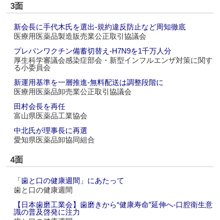
3面
新会長に手代木氏を選出‐規約違反防止など周知徹底
医療用医薬品製造販売業公正取引協議会
プレパンワクチン備蓄切替え‐H7N9を1千万人分
厚生科学審議会感染症部会・新型インフルエンザ対策に関す
る小委員会
新運用基準を一層推進‐無料配送は調整段階に
医療用医薬品卸売業公正取引協議会
田村会長を再任
富山県医薬品工業協会
中北氏が理事長に再選
愛知県医薬品卸協同組合
4面
「歯と口の健康週間」にあたって
歯と口の健康週間
【日本歯磨工業会】歯磨きから“健康寿命”延伸へ‐口腔衛生意
識の普及啓発に注力