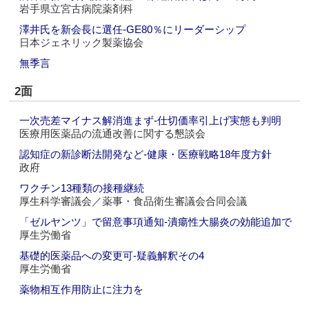
岩手県立宮古病院薬剤科
澤井氏を新会長に選任‐GE80％にリーダーシップ
日本ジェネリック製薬協会
無季言
2面
一次売差マイナス解消進まず‐仕切価率引上げ実態も判明
医療用医薬品の流通改善に関する懇談会
認知症の新診断法開発など‐健康・医療戦略18年度方針
政府
ワクチン13種類の接種継続
厚生科学審議会／薬事・食品衛生審議会合同会議
「ゼルヤンツ」で留意事項通知‐潰瘍性大腸炎の効能追加で
厚生労働省
基礎的医薬品への変更可‐疑義解釈その4
厚生労働省
薬物相互作用防止に注力を