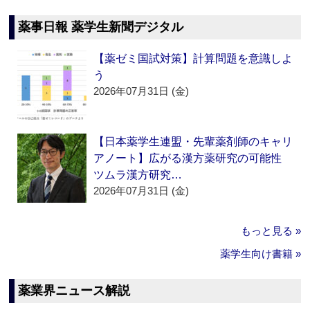
薬事日報 薬学生新聞デジタル
【薬ゼミ国試対策】計算問題を意識しよ
う
2026年07月31日 (金)
【日本薬学生連盟・先輩薬剤師のキャリ
アノート】広がる漢方薬研究の可能性
ツムラ漢方研究…
2026年07月31日 (金)
もっと見る »
薬学生向け書籍 »
薬業界ニュース解説