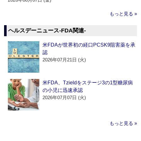
もっと見る »
ヘルスデーニュース‐FDA関連‐
米FDAが世界初の経口PCSK9阻害薬を承
認
2026年07月21日 (火)
米FDA、Tzieldをステージ3の1型糖尿病
の小児に迅速承認
2026年07月07日 (火)
もっと見る »