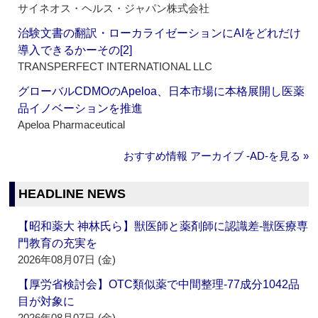
サイネオス・ヘルス・ジャパン株式会社
治験文書の翻訳・ローカライゼーションにAIをどれだけ
導入できるかーその[2]
TRANSPERFECT INTERNATIONAL LLC
グローバルCDMOのApeloa、日本市場に本格展開し医薬
品イノベーションを推進
Apeloa Pharmaceutical
おすすめ情報 アーカイブ ‐AD‐を見る »
HEADLINE NEWS
【昭和薬大 神林氏ら】獣医師と薬剤師に認識差‐獣医療専
門教育の充実を
2026年08月07日 (金)
【厚労省検討会】OTC類似薬で中間整理‐77成分1042品
目が対象に
2026年08月07日 (金)