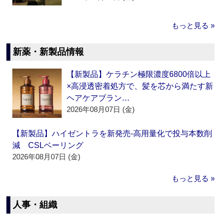
もっと見る »
新薬・新製品情報
【新製品】ケラチン極限濃度6800倍以上
×高浸透密着処方で、髪を芯から満たす新
ヘアケアブラン…
2026年08月07日 (金)
【新製品】ハイゼントラを新発売‐高用量化で投与本数削
減 CSLベーリング
2026年08月07日 (金)
もっと見る »
人事・組織