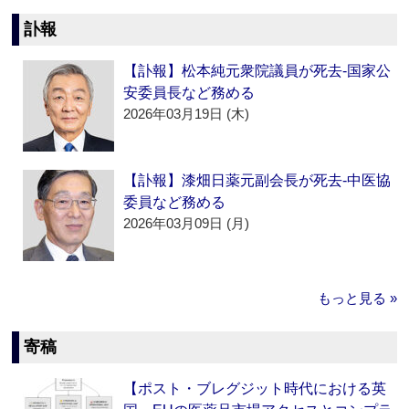
訃報
【訃報】松本純元衆院議員が死去‐国家公
安委員長など務める
2026年03月19日 (木)
【訃報】漆畑日薬元副会長が死去‐中医協
委員など務める
2026年03月09日 (月)
もっと見る »
寄稿
【ポスト・ブレグジット時代における英