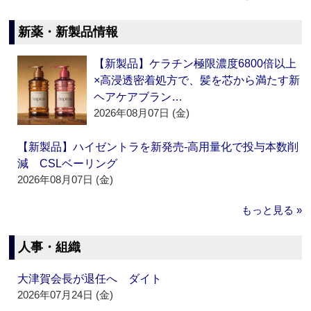
新薬・新製品情報
【新製品】ケラチン極限濃度6800倍以上
×高浸透密着処方で、髪を芯から満たす新
ヘアケアブラン…
2026年08月07日 (金)
【新製品】ハイゼントラを新発売‐高用量化で投与本数削
減 CSLベーリング
2026年08月07日 (金)
もっと見る »
人事・組織
大津賀会長が退任へ ダイト
2026年07月24日 (金)