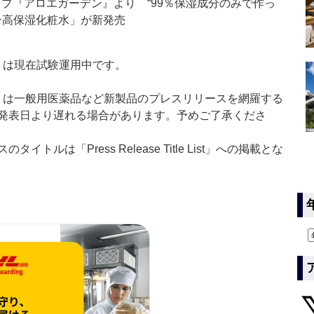
プ『アロエガーデン』より “99％保湿成分のみで作っ
ン高保湿化粧水」が新発売
t：新製品」は現在試験運用中です。
List：新製品」は一般用医薬品など新製品のプレスリリースを網羅する
発表日より遅れる場合があります。予めご了承くださ
ルは「Press Release Title List」への掲載とな