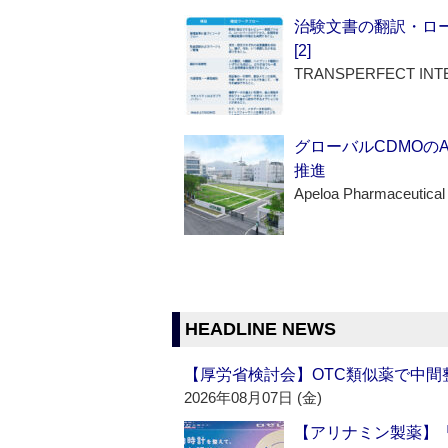
治験文書の翻訳・ロ
[2]
TRANSPERFECT INT
グローバルCDMOの
推進
Apeloa Pharmaceutical
HEADLINE NEWS
【厚労省検討会】OTC類似薬で中間整
2026年08月07日 (金)
【アリナミン製薬】「