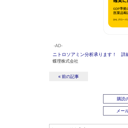
‐AD‐
ニトロソアミン分析承ります！ 詳
蝶理株式会社
« 前の記事
購読の
メー