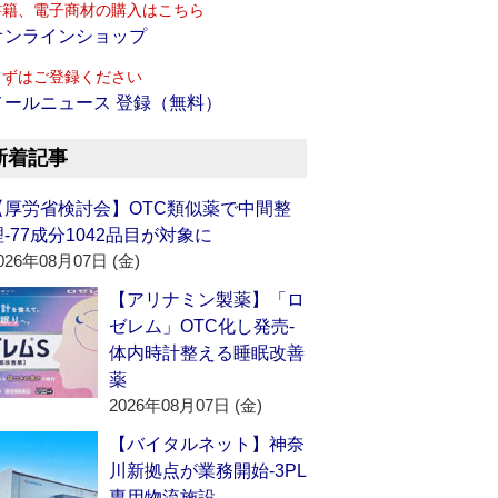
書籍、電子商材の購入はこちら
オンラインショップ
まずはご登録ください
メールニュース 登録（無料）
新着記事
【厚労省検討会】OTC類似薬で中間整
理‐77成分1042品目が対象に
026年08月07日 (金)
【アリナミン製薬】「ロ
ゼレム」OTC化し発売‐
体内時計整える睡眠改善
薬
2026年08月07日 (金)
【バイタルネット】神奈
川新拠点が業務開始‐3PL
専用物流施設