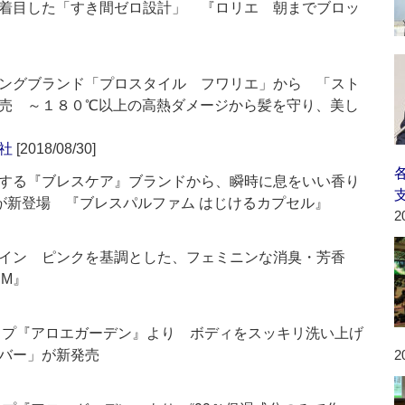
着目した「すき間ゼロ設計」 『ロリエ 朝までブロッ
ングブランド「プロスタイル フワリエ」から 「スト
売 ～１８０℃以上の高熱ダメージから髪を守り、美し
社
[2018/08/30]
する『ブレスケア』ブランドから、瞬時に息をいい香り
ルが新登場 『ブレスパルファム はじけるカプセル』
2
イン ピンクを基調とした、フェミニンな消臭・芳香
UM』
ップ『アロエガーデン』より ボディをスッキリ洗い上げ
バー」が新発売
2