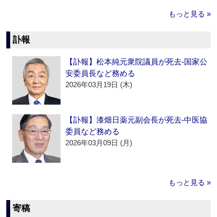
もっと見る »
訃報
【訃報】松本純元衆院議員が死去‐国家公
安委員長など務める
2026年03月19日 (木)
【訃報】漆畑日薬元副会長が死去‐中医協
委員など務める
2026年03月09日 (月)
もっと見る »
寄稿