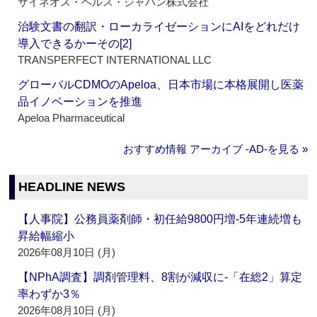
サイネオス・ヘルス・ジャパン株式会社
治験文書の翻訳・ローカライゼーションにAIをどれだけ
導入できるかーその[2]
TRANSPERFECT INTERNATIONAL LLC
グローバルCDMOのApeloa、日本市場に本格展開し医薬
品イノベーションを推進
Apeloa Pharmaceutical
おすすめ情報 アーカイブ ‐AD‐を見る »
HEADLINE NEWS
【人事院】公務員薬剤師・初任給9800円増‐5年連続増も
昇給幅縮小
2026年08月10日 (月)
【NPhA調査】調剤管理料、8割が減収に‐「在総2」算定
率わずか3％
2026年08月10日 (月)