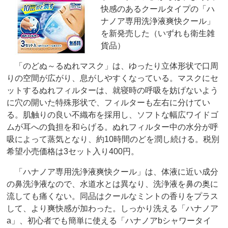
快感のあるクールタイプの「ハ
ナノア専用洗浄液爽快クール」
を新発売した（いずれも衛生雑
貨品）
「のどぬ～るぬれマスク」は、ゆったり立体形状で口周
りの空間が広がり、息がしやすくなっている。マスクにセ
ットするぬれフィルターは、就寝時の呼吸を妨げないよう
に穴の開いた特殊形状で、フィルターも左右に分けてい
る。肌触りの良い不織布を採用し、ソフトな幅広ワイドゴ
ムが耳への負担を和らげる。ぬれフィルター中の水分が呼
吸によって蒸気となり、約10時間のどを潤し続ける。税別
希望小売価格は3セット入り400円。
「ハナノア専用洗浄液爽快クール」は、体液に近い成分
の鼻洗浄液なので、水道水とは異なり、洗浄液を鼻の奥に
流しても痛くない。同品はクールなミントの香りをプラス
して、より爽快感が加わった。しっかり洗える「ハナノア
a」、初心者でも簡単に使える「ハナノアbシャワータイ