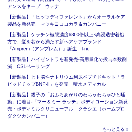
アンスをキープ ウテナ
【新製品】「ヒッツディファレント」からオーラルケア
製品を新発売 マツキヨココカラ＆カンパニー
【新製品】ケラチン極限濃度6800倍以上×高浸透密着処
方で、髪を芯から満たす新ヘアケアブランド
『Amprem（アンプレム）』誕生 I-ne
【新製品】ハイゼントラを新発売‐高用量化で投与本数削
減 CSLベーリング
【新製品】ヒト脳性ナトリウム利尿ペプチドキット「ラ
ピッドチップBNP-II」を発売 積水メディカル
【新製品】親子の「おふろあがりのわちゃわちゃひと騒
動」に着目‐「マー＆ミー ラッテ」ボディローション新発
売・ボディミルクリニューアル クラシエ（ホームプロ
ダクツカンパニー）
もっと見る »