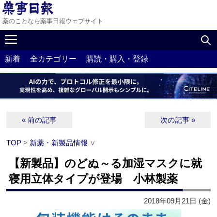
薬のことなら薬事日報ウェブサイト
新着
全カテゴリー
購読・購入・登録
« 前の記事
次の記事 »
TOP
>
新薬・新製品情報
∨
【新製品】のどぬ～る加湿マスクに就
寝用立体タイプが登場 小林製薬
2018年09月21日 (金)