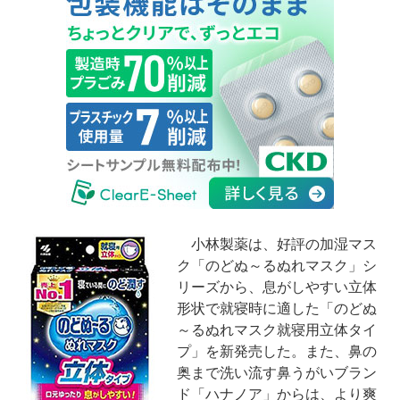
小林製薬は、好評の加湿マス
ク「のどぬ～るぬれマスク」シ
リーズから、息がしやすい立体
形状で就寝時に適した「のどぬ
～るぬれマスク就寝用立体タイ
プ」を新発売した。また、鼻の
奥まで洗い流す鼻うがいブラン
ド「ハナノア」からは、より爽