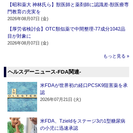
【昭和薬大 神林氏ら】獣医師と薬剤師に認識差‐獣医療専
門教育の充実を
2026年08月07日 (金)
【厚労省検討会】OTC類似薬で中間整理‐77成分1042品
目が対象に
2026年08月07日 (金)
もっと見る »
ヘルスデーニュース‐FDA関連‐
米FDAが世界初の経口PCSK9阻害薬を承
認
2026年07月21日 (火)
米FDA、Tzieldをステージ3の1型糖尿病
の小児に迅速承認