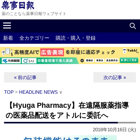
薬のことなら薬事日報ウェブサイト
新着
全カテゴリー
購読・購入・登録
« 前の記事
次の記事 »
TOP
>
HEADLINE NEWS
∨
【Hyuga Pharmacy】在遠隔服薬指導
の医薬品配送をアトルに委託へ
2018年10月16日 (火)