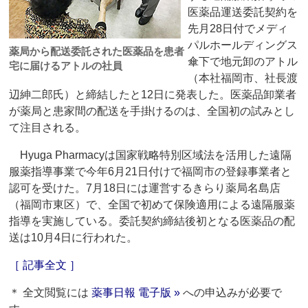
医薬品運送委託契約を
先月28日付でメディ
パルホールディングス
薬局から配送委託された医薬品を患者
傘下で地元卸のアトル
宅に届けるアトルの社員
（本社福岡市、社長渡
辺紳二郎氏）と締結したと12日に発表した。医薬品卸業者
が薬局と患家間の配送を手掛けるのは、全国初の試みとし
て注目される。
Hyuga Pharmacyは国家戦略特別区域法を活用した遠隔
服薬指導事業で今年6月21日付けで福岡市の登録事業者と
認可を受けた。7月18日には運営するきらり薬局名島店
（福岡市東区）で、全国で初めて保険適用による遠隔服薬
指導を実施している。委託契約締結後初となる医薬品の配
送は10月4日に行われた。
［ 記事全文 ］
＊ 全文閲覧には
薬事日報 電子版 »
への申込みが必要で