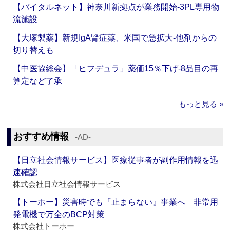
【バイタルネット】神奈川新拠点が業務開始‐3PL専用物
流施設
【大塚製薬】新規IgA腎症薬、米国で急拡大‐他剤からの
切り替えも
【中医協総会】「ヒフデュラ」薬価15％下げ‐8品目の再
算定など了承
もっと見る »
おすすめ情報
‐AD‐
【日立社会情報サービス】医療従事者が副作用情報を迅
速確認
株式会社日立社会情報サービス
【トーホー】災害時でも『止まらない』事業へ 非常用
発電機で万全のBCP対策
株式会社トーホー