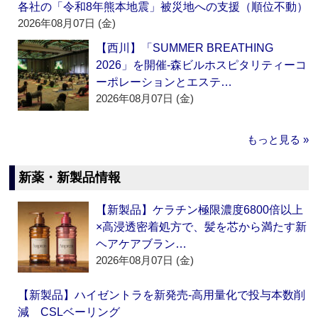
各社の「令和8年熊本地震」被災地への支援（順位不動）
2026年08月07日 (金)
【西川】「SUMMER BREATHING
2026」を開催‐森ビルホスピタリティーコ
ーポレーションとエステ…
2026年08月07日 (金)
もっと見る »
新薬・新製品情報
【新製品】ケラチン極限濃度6800倍以上
×高浸透密着処方で、髪を芯から満たす新
ヘアケアブラン…
2026年08月07日 (金)
【新製品】ハイゼントラを新発売‐高用量化で投与本数削
減 CSLベーリング