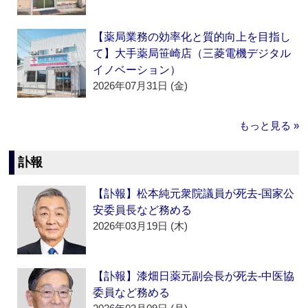
【薬局業務の効率化と質的向上を目指し
て】大手薬局笹崎店（三菱電機デジタル
イノベーション）
2026年07月31日 (金)
もっと見る »
訃報
【訃報】松本純元衆院議員が死去‐国家公
安委員長など務める
2026年03月19日 (木)
【訃報】漆畑日薬元副会長が死去‐中医協
委員など務める