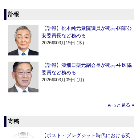
訃報
【訃報】松本純元衆院議員が死去‐国家公
安委員長など務める
2026年03月19日 (木)
【訃報】漆畑日薬元副会長が死去‐中医協
委員など務める
2026年03月09日 (月)
もっと見る »
寄稿
【ポスト・ブレグジット時代における英