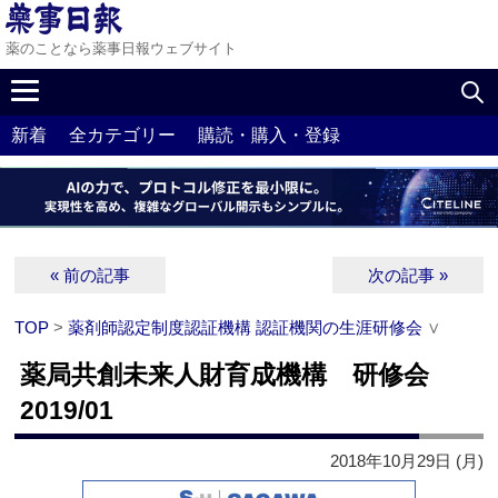
薬のことなら薬事日報ウェブサイト
新着
全カテゴリー
購読・購入・登録
« 前の記事
次の記事 »
TOP
>
薬剤師認定制度認証機構 認証機関の生涯研修会
∨
薬局共創未来人財育成機構 研修会
2019/01
2018年10月29日 (月)