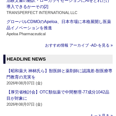
治験文書の翻訳・ローカライゼーションにAIをどれだけ
導入できるかーその[2]
TRANSPERFECT INTERNATIONAL LLC
グローバルCDMOのApeloa、日本市場に本格展開し医薬
品イノベーションを推進
Apeloa Pharmaceutical
おすすめ情報 アーカイブ ‐AD‐を見る »
HEADLINE NEWS
【昭和薬大 神林氏ら】獣医師と薬剤師に認識差‐獣医療専
門教育の充実を
2026年08月07日 (金)
【厚労省検討会】OTC類似薬で中間整理‐77成分1042品
目が対象に
2026年08月07日 (金)
もっと見る »