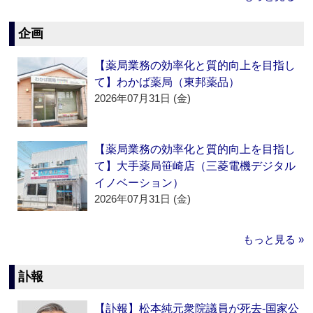
企画
【薬局業務の効率化と質的向上を目指し
て】わかば薬局（東邦薬品）
2026年07月31日 (金)
【薬局業務の効率化と質的向上を目指し
て】大手薬局笹崎店（三菱電機デジタル
イノベーション）
2026年07月31日 (金)
もっと見る »
訃報
【訃報】松本純元衆院議員が死去‐国家公