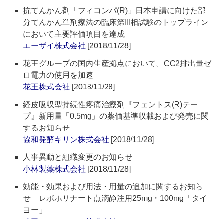
抗てんかん剤「フィコンパ(R)」日本申請に向けた部
分てんかん単剤療法の臨床第III相試験のトップライン
において主要評価項目を達成
エーザイ株式会社
[2018/11/28]
花王グループの国内生産拠点において、CO2排出量ゼ
ロ電力の使用を加速
花王株式会社
[2018/11/28]
経皮吸収型持続性疼痛治療剤『フェントス(R)テー
プ』新用量「0.5mg」の薬価基準収載および発売に関
するお知らせ
協和発酵キリン株式会社
[2018/11/28]
人事異動と組織変更のお知らせ
小林製薬株式会社
[2018/11/28]
効能・効果および用法・用量の追加に関するお知ら
せ レボホリナート点滴静注用25mg・100mg「タイ
ヨー」