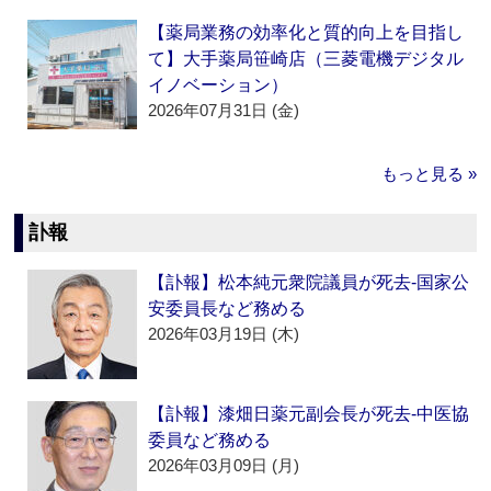
【薬局業務の効率化と質的向上を目指し
て】大手薬局笹崎店（三菱電機デジタル
イノベーション）
2026年07月31日 (金)
もっと見る »
訃報
【訃報】松本純元衆院議員が死去‐国家公
安委員長など務める
2026年03月19日 (木)
【訃報】漆畑日薬元副会長が死去‐中医協
委員など務める
2026年03月09日 (月)