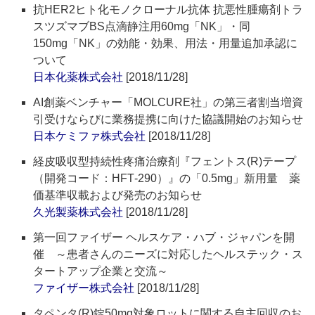
抗HER2ヒト化モノクローナル抗体 抗悪性腫瘍剤トラ
スツズマブBS点滴静注用60mg「NK」・同
150mg「NK」の効能・効果、用法・用量追加承認に
ついて
日本化薬株式会社
[2018/11/28]
AI創薬ベンチャー「MOLCURE社」の第三者割当増資
引受けならびに業務提携に向けた協議開始のお知らせ
日本ケミファ株式会社
[2018/11/28]
経皮吸収型持続性疼痛治療剤『フェントス(R)テープ
（開発コード：HFT‐290）』の「0.5mg」新用量 薬
価基準収載および発売のお知らせ
久光製薬株式会社
[2018/11/28]
第一回ファイザー ヘルスケア・ハブ・ジャパンを開
催 ～患者さんのニーズに対応したヘルステック・ス
タートアップ企業と交流～
ファイザー株式会社
[2018/11/28]
タペンタ(R)錠50mg対象ロットに関する自主回収のお