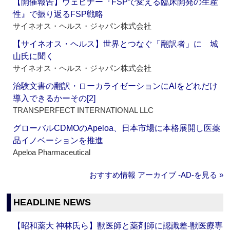
【開催報告】ウェビナー『FSPで変える臨床開発の生産
性』で振り返るFSP戦略
サイネオス・ヘルス・ジャパン株式会社
【サイネオス・ヘルス】世界とつなぐ「翻訳者」に 城
山氏に聞く
サイネオス・ヘルス・ジャパン株式会社
治験文書の翻訳・ローカライゼーションにAIをどれだけ
導入できるかーその[2]
TRANSPERFECT INTERNATIONAL LLC
グローバルCDMOのApeloa、日本市場に本格展開し医薬
品イノベーションを推進
Apeloa Pharmaceutical
おすすめ情報 アーカイブ ‐AD‐を見る »
HEADLINE NEWS
【昭和薬大 神林氏ら】獣医師と薬剤師に認識差‐獣医療専