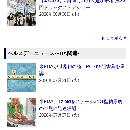
【JACDS】3日間で11万人超が来場‐第26
回ドラッグストアショー
2026年08月06日 (木)
もっと見る »
ヘルスデーニュース‐FDA関連‐
米FDAが世界初の経口PCSK9阻害薬を承
認
2026年07月21日 (火)
米FDA、Tzieldをステージ3の1型糖尿病
の小児に迅速承認
2026年07月07日 (火)