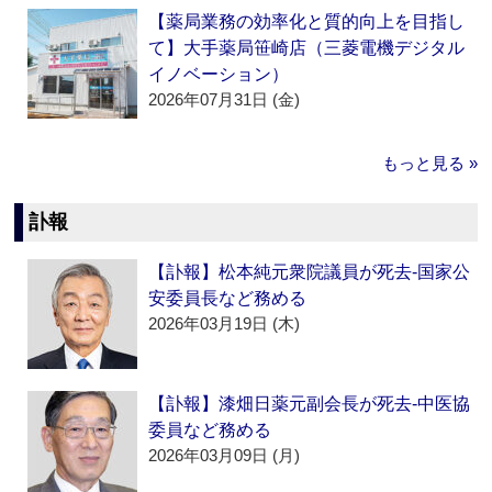
【薬局業務の効率化と質的向上を目指し
て】大手薬局笹崎店（三菱電機デジタル
イノベーション）
2026年07月31日 (金)
もっと見る »
訃報
【訃報】松本純元衆院議員が死去‐国家公
安委員長など務める
2026年03月19日 (木)
【訃報】漆畑日薬元副会長が死去‐中医協
委員など務める
2026年03月09日 (月)