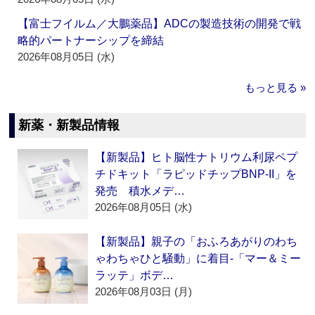
【富士フイルム／大鵬薬品】ADCの製造技術の開発で戦
略的パートナーシップを締結
2026年08月05日 (水)
もっと見る »
新薬・新製品情報
【新製品】ヒト脳性ナトリウム利尿ペプ
チドキット「ラピッドチップBNP-II」を
発売 積水メデ…
2026年08月05日 (水)
【新製品】親子の「おふろあがりのわち
ゃわちゃひと騒動」に着目‐「マー＆ミー
ラッテ」ボデ…
2026年08月03日 (月)