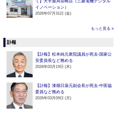
て】大手薬局笹崎店（三菱電機デジタル
イノベーション）
2026年07月31日 (金)
もっと見る »
訃報
【訃報】松本純元衆院議員が死去‐国家公
安委員長など務める
2026年03月19日 (木)
【訃報】漆畑日薬元副会長が死去‐中医協
委員など務める
2026年03月09日 (月)