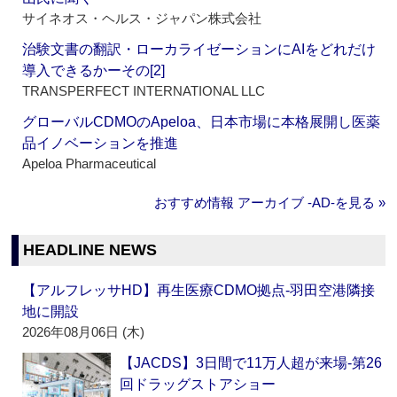
サイネオス・ヘルス・ジャパン株式会社
治験文書の翻訳・ローカライゼーションにAIをどれだけ
導入できるかーその[2]
TRANSPERFECT INTERNATIONAL LLC
グローバルCDMOのApeloa、日本市場に本格展開し医薬
品イノベーションを推進
Apeloa Pharmaceutical
おすすめ情報 アーカイブ ‐AD‐を見る »
HEADLINE NEWS
【アルフレッサHD】再生医療CDMO拠点‐羽田空港隣接
地に開設
2026年08月06日 (木)
【JACDS】3日間で11万人超が来場‐第26
回ドラッグストアショー