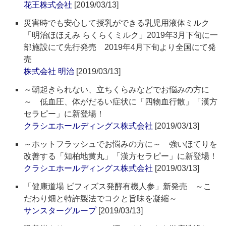
花王株式会社
[2019/03/13]
災害時でも安心して授乳ができる乳児用液体ミルク
「明治ほほえみ らくらくミルク」2019年3月下旬に一
部施設にて先行発売 2019年4月下旬より全国にて発
売
株式会社 明治
[2019/03/13]
～朝起きられない、立ちくらみなどでお悩みの方に
～ 低血圧、体がだるい症状に「四物血行散」「漢方
セラピー」に新登場！
クラシエホールディングス株式会社
[2019/03/13]
～ホットフラッシュでお悩みの方に～ 強いほてりを
改善する「知柏地黄丸」「漢方セラピー」に新登場！
クラシエホールディングス株式会社
[2019/03/13]
「健康道場 ビフィズス発酵有機人参」新発売 ～こ
だわり畑と特許製法でコクと旨味を凝縮～
サンスターグループ
[2019/03/13]