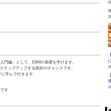
2
2
「入門編」として、EBMの基礎を学びます。
2
のステップアップする絶好のチャンスです。
マに学んで行きます。
2
催です