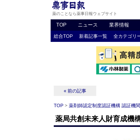
薬のことなら薬事日報ウェブサイト
TOP
ニュース
業界情報
総合TOP
新着記事一覧
全カテゴリ
« 前の記事
TOP
>
薬剤師認定制度認証機構 認証機
薬局共創未来人財育成機構 