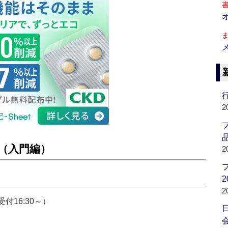
行
2
品
会（入門編）
2
2
2
受付16:30～）
会