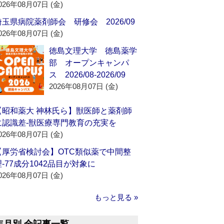
026年08月07日 (金)
埼玉県病院薬剤師会 研修会 2026/09
026年08月07日 (金)
徳島文理大学 徳島薬学
部 オープンキャンパ
ス 2026/08-2026/09
2026年08月07日 (金)
【昭和薬大 神林氏ら】獣医師と薬剤師
に認識差‐獣医療専門教育の充実を
026年08月07日 (金)
【厚労省検討会】OTC類似薬で中間整
理‐77成分1042品目が対象に
026年08月07日 (金)
もっと見る »