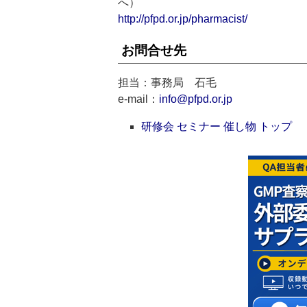
へ）
http://pfpd.or.jp/pharmacist/
お問合せ先
担当：事務局 石毛
e-mail：
info@pfpd.or.jp
研修会 セミナー 催し物 トップ