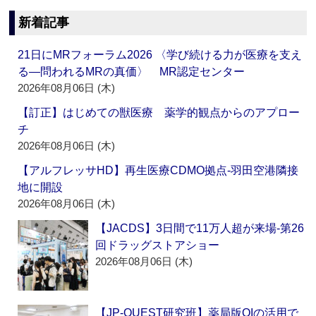
新着記事
21日にMRフォーラム2026 〈学び続ける力が医療を支え
る―問われるMRの真価〉 MR認定センター
2026年08月06日 (木)
【訂正】はじめての獣医療 薬学的観点からのアプロー
チ
2026年08月06日 (木)
【アルフレッサHD】再生医療CDMO拠点‐羽田空港隣接
地に開設
2026年08月06日 (木)
【JACDS】3日間で11万人超が来場‐第26
回ドラッグストアショー
2026年08月06日 (木)
【JP-QUEST研究班】薬局版QIの活用で