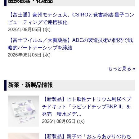
医療機器・化粧品
【富士通】豪州モナシュ大、CSIROと覚書締結‐量子コン
ピューティングで連携強化
2026年08月05日 (水)
【富士フイルム／大鵬薬品】ADCの製造技術の開発で戦
略的パートナーシップを締結
2026年08月05日 (水)
もっと見る »
新薬・新製品情報
【新製品】ヒト脳性ナトリウム利尿ペプ
チドキット「ラピッドチップBNP-II」を
発売 積水メデ…
2026年08月05日 (水)
【新製品】親子の「おふろあがりのわち