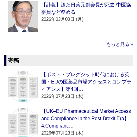
【訃報】漆畑日薬元副会長が死去‐中医協
委員など務める
2026年03月09日 (月)
もっと見る »
寄稿
【ポスト・ブレグジット時代における英
国・EUの医薬品市場アクセスとコンプラ
イアンス】第4回…
2026年07月23日 (木)
【UK–EU Pharmaceutical Market Access
and Compliance in the Post-Brexit Era】
4.Complianc…
2026年07月23日 (木)