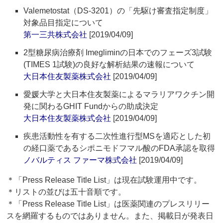
Valemetostat（DS-3201）の「先駆け審査指定制度」
対象品目指定について
第一三共株式会社
[2019/04/09]
2型糖尿病治療剤 Imegliminの日本でのフェーズ3試験
(TIMES 1試験)の良好な解析結果の速報について
大日本住友製薬株式会社
[2019/04/09]
愛媛大学と大日本住友製薬によるマラリアワクチン開
発に関わるGHIT Fundからの助成決定
大日本住友製薬株式会社
[2019/04/09]
疾患活動性を有する二次性進行型MSを適応とした初
の経口薬であるシポニモドフマル酸のFDA承認を取得
ノバルティス ファーマ株式会社
[2019/04/09]
＊「Press Release Title List」は現在試験運用中です。
＊リストの並びは五十音順です。
＊「Press Release Title List」は医薬関連のプレスリリー
スを網羅するものではありません。また、掲載日が発表日