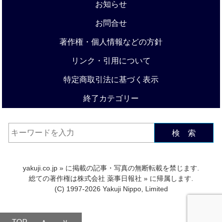
お知らせ
お問合せ
著作権・個人情報などの方針
リンク・引用について
特定商取引法に基づく表示
終了カテゴリー
検 索
yakuji.co.jp
» に掲載の記事・写真の無断転載を禁じます.
総ての著作権は
株式会社 薬事日報社
» に帰属します.
(C) 1997-2026 Yakuji Nippo, Limited
TOP
∧
∨