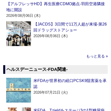
【アルフレッサHD】再生医療CDMO拠点‐羽田空港隣接
地に開設
2026年08月06日 (木)
【JACDS】3日間で11万人超が来場‐第26
回ドラッグストアショー
2026年08月06日 (木)
もっと見る »
ヘルスデーニュース‐FDA関連‐
米FDAが世界初の経口PCSK9阻害薬を承
認
2026年07月21日 (火)
米FDA、Tzieldをステージ3の1型糖尿病