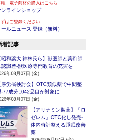
書籍、電子商材の購入はこちら
オンラインショップ
まずはご登録ください
メールニュース 登録（無料）
新着記事
【昭和薬大 神林氏ら】獣医師と薬剤師
に認識差‐獣医療専門教育の充実を
026年08月07日 (金)
【厚労省検討会】OTC類似薬で中間整
理‐77成分1042品目が対象に
026年08月07日 (金)
【アリナミン製薬】「ロ
ゼレム」OTC化し発売‐
体内時計整える睡眠改善
薬
2026年08月07日 (金)