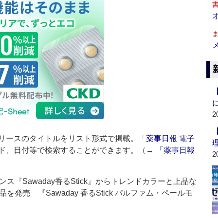
2
リースのタイトルをリスト形式で掲載。「
薬事日報 電子
ド、日付等で検索することができます。（→
「薬事日報
2
『Sawaday香るStick』からトレンドカラーと上品な
発売 『Sawaday 香るStick パルファム・ペールモ