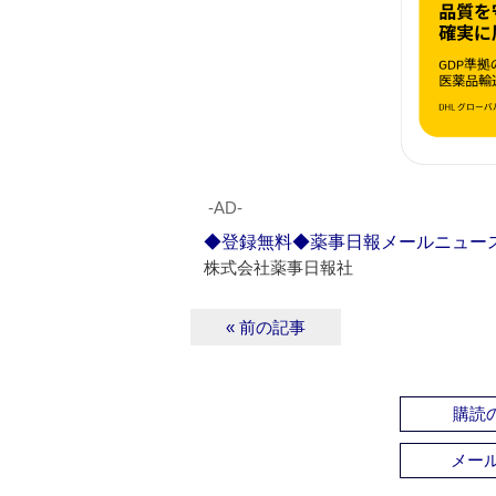
‐AD‐
◆登録無料◆薬事日報メールニュー
株式会社薬事日報社
« 前の記事
購読の
メー