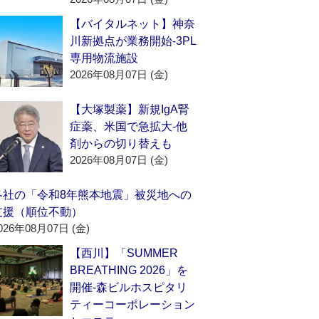
【バイタルネット】神奈
川新拠点が業務開始‐3PL
専用物流施設
2026年08月07日 (金)
【大塚製薬】新規IgA腎
症薬、米国で急拡大‐他
剤からの切り替えも
2026年08月07日 (金)
各社の「令和8年熊本地震」被災地への
支援（順位不動）
026年08月07日 (金)
【西川】「SUMMER
BREATHING 2026」を
開催‐森ビルホスピタリ
ティーコーポレーション