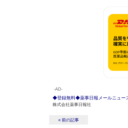
‐AD‐
◆登録無料◆薬事日報メールニュー
株式会社薬事日報社
« 前の記事