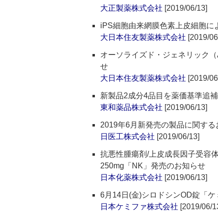
大正製薬株式会社
[2019/06/13]
iPS細胞由来網膜色素上皮細胞
大日本住友製薬株式会社
[2019/06
オーソライズド・ジェネリック（A
せ
大日本住友製薬株式会社
[2019/06
新製品2成分4品目を薬価基準追
東和薬品株式会社
[2019/06/13]
2019年6月新発売の製品に関す
日医工株式会社
[2019/06/13]
抗悪性腫瘍剤/上皮成長因子受容体
250mg「NK」発売のお知らせ
日本化薬株式会社
[2019/06/13]
6月14日(金)シロドシンOD錠「
日本ケミファ株式会社
[2019/06/1