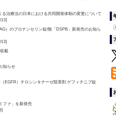
による治療法の日本における共同開発体制の変更について
/13]
G）のブロナンセリン錠/散「DSPB」新発売のお知ら
/13]
補収載
るお知らせ
（EGFR）チロシンキナーゼ阻害剤 ゲフィチニブ錠
ケミファ」を新発売
3]