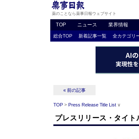
薬のことなら薬事日報ウェブサイト
TOP
ニュース
業界情報
総合TOP
新着記事一覧
全カテゴリ
« 前の記事
TOP
>
Press Release Title List
∨
プレスリリース・タイトルリス