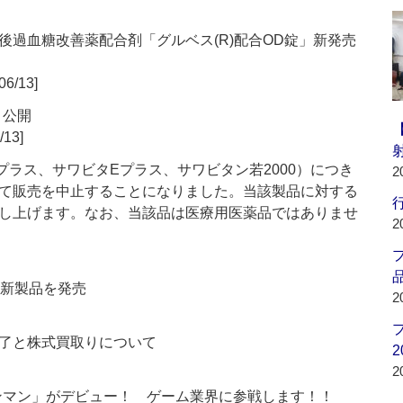
後過血糖改善薬配合剤「グルベス(R)配合OD錠」新発売
06/13]
t』公開
/13]
ラス、サワビタEプラス、サワビタン若2000）につき
2
て販売を中止することになりました。当該製品に対する
行
し上げます。なお、当該品は医療用医薬品ではありませ
2
品
の新製品を発売
2
了と株式買取りについて
2
2
ビタンマン」がデビュー！ ゲーム業界に参戦します！！