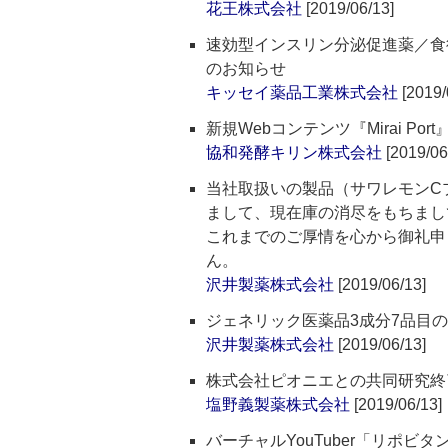
花王株式会社
[2019/06/13]
速効型インスリン分泌促進薬／食
のお知らせ
キッセイ薬品工業株式会社
[2019/
新規Webコンテンツ『Mirai Por
協和発酵キリン株式会社
[2019/06
当社取扱いの製品（サワレモンCプ
まして、現在庫の消尽をもちまし
これまでのご厚情を心から御礼申
ん。
沢井製薬株式会社
[2019/06/13]
ジェネリック医薬品3成分7品目
沢井製薬株式会社
[2019/06/13]
株式会社ピオニエとの共同研究終
塩野義製薬株式会社
[2019/06/13]
バーチャルYouTuber「リポ