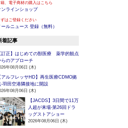
書籍、電子商材の購入はこちら
オンラインショップ
まずはご登録ください
メールニュース 登録（無料）
新着記事
【訂正】はじめての獣医療 薬学的観点
からのアプローチ
026年08月06日 (木)
【アルフレッサHD】再生医療CDMO拠
点‐羽田空港隣接地に開設
026年08月06日 (木)
【JACDS】3日間で11万
人超が来場‐第26回ドラ
ッグストアショー
2026年08月06日 (木)