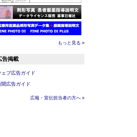
もっと見る »
広告掲載
ウェブ広告ガイド
新聞広告ガイド
広報・宣伝担当者の方へ »