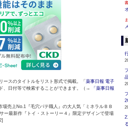
行
2
品
リースのタイトルをリスト形式で掲載。「
薬事日報 電子
2
ド、日付等で検索することができます。（→
「薬事日報
2
市場売上No.1『毛穴パテ職人』の大人気「ミネラルＢＢ
2
サー最新作『トイ・ストーリー４』限定デザインで登場
2]