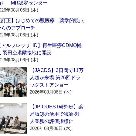
価〉 MR認定センター
026年08月06日 (木)
【訂正】はじめての獣医療 薬学的観点
からのアプローチ
026年08月06日 (木)
【アルフレッサHD】再生医療CDMO拠
点‐羽田空港隣接地に開設
026年08月06日 (木)
【JACDS】3日間で11万
人超が来場‐第26回ドラ
ッグストアショー
2026年08月06日 (木)
【JP-QUEST研究班】薬
局版QIの活用で議論‐対
人業務の評価指標に
2026年08月06日 (木)