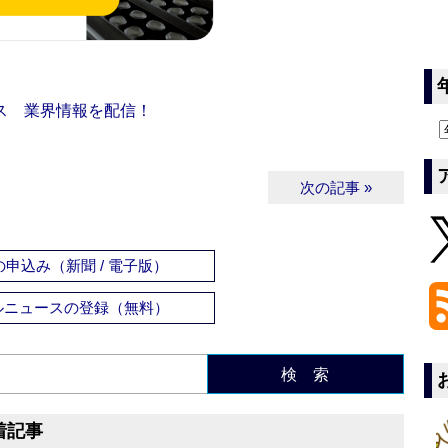
ス 業界情報を配信！
次の記事 »
申込み（新聞 / 電子版）
ルニュースの登録（無料）
検 索
着記事