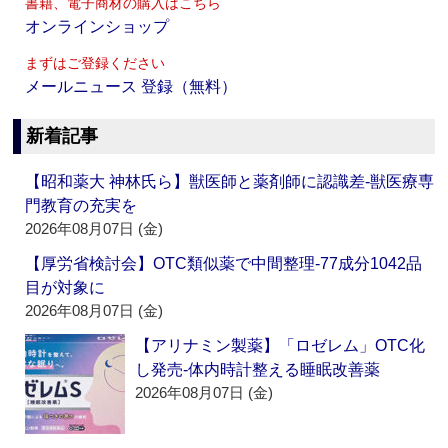
書籍、電子商材の購入はこちら
オンラインショップ
まずはご登録ください
メールニュース 登録（無料）
新着記事
【昭和薬大 神林氏ら】獣医師と薬剤師に認識差‐獣医療専
門教育の充実を
2026年08月07日 (金)
【厚労省検討会】OTC類似薬で中間整理‐77成分1042品
目が対象に
2026年08月07日 (金)
【アリナミン製薬】「ロゼレム」OTC化
し発売‐体内時計整える睡眠改善薬
2026年08月07日 (金)