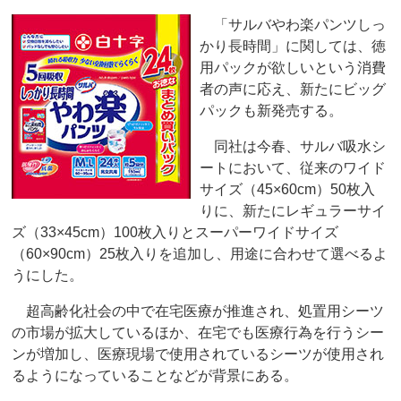
「サルバやわ楽パンツしっ
かり長時間」に関しては、徳
用パックが欲しいという消費
者の声に応え、新たにビッグ
パックも新発売する。
同社は今春、サルバ吸水シ
ートにおいて、従来のワイド
サイズ（45×60cm）50枚入
りに、新たにレギュラーサイ
ズ（33×45cm）100枚入りとスーパーワイドサイズ
（60×90cm）25枚入りを追加し、用途に合わせて選べるよ
うにした。
超高齢化社会の中で在宅医療が推進され、処置用シーツ
の市場が拡大しているほか、在宅でも医療行為を行うシー
ンが増加し、医療現場で使用されているシーツが使用され
るようになっていることなどが背景にある。