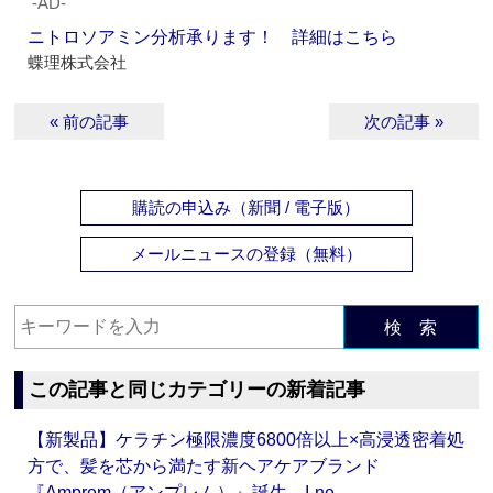
‐AD‐
ニトロソアミン分析承ります！ 詳細はこちら
蝶理株式会社
« 前の記事
次の記事 »
購読の申込み（新聞 / 電子版）
メールニュースの登録（無料）
検 索
この記事と同じカテゴリーの新着記事
【新製品】ケラチン極限濃度6800倍以上×高浸透密着処
方で、髪を芯から満たす新ヘアケアブランド
『Amprem（アンプレム）』誕生 I-ne