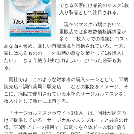
できる医家向け品質のマスク1枚
入り製品として注目される。
現在のマスク市場において、
量販店では多枚数価格訴求品が
多く、1枚入りでの提案はコスト
高な面も含め、厳しい市場環境と指摘されている。一方、
家にはあるものの、「外出時の急な対策として1枚購入し
たい」「きょう使う1枚だけほしい」といった需要もあ
る。
同社では、このような対象者の購入シーンとして、▽病
院売店▽調剤薬局▽駅売店――などの販路をイメージ。そ
こに、病院で使用されている水準のサージカルマスクを1
枚入りとして新たに上市する。
「サージカルマスクホワイト1枚入」は、同社が病院向
けで提供している「サージカルマスクブルー」と共通の仕
様。▽3段プリーツ採用で、口周りを立体ドーム状に覆う