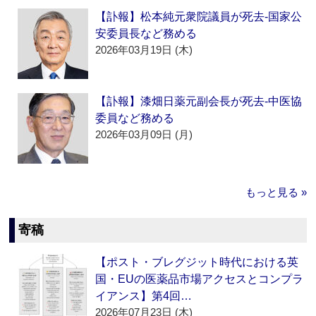
【訃報】松本純元衆院議員が死去‐国家公
安委員長など務める
2026年03月19日 (木)
【訃報】漆畑日薬元副会長が死去‐中医協
委員など務める
2026年03月09日 (月)
もっと見る »
寄稿
【ポスト・ブレグジット時代における英
国・EUの医薬品市場アクセスとコンプラ
イアンス】第4回…
2026年07月23日 (木)