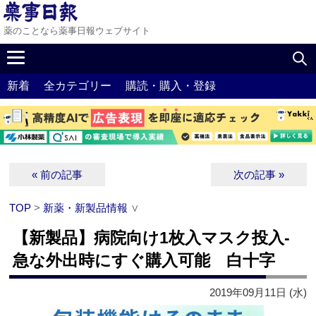
薬のことなら薬事日報ウェブサイト
新着
全カテゴリー
購読・購入・登録
« 前の記事
次の記事 »
TOP
>
新薬・新製品情報
∨
【新製品】病院向け1枚入マスク投入‐
急な外出時にすぐ購入可能 白十字
2019年09月11日 (水)