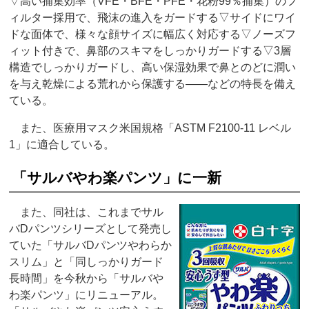
▽高い捕集効率（VFE・BFE・PFE・花粉99％捕集）のフ
ィルター採用で、飛沫の進入をガードする▽サイドにワイ
ドな面体で、様々な顔サイズに幅広く対応する▽ノーズフ
ィット付きで、鼻部のスキマをしっかりガードする▽3層
構造でしっかりガードし、高い保湿効果で鼻とのどに潤い
を与え乾燥による荒れから保護する――などの特長を備え
ている。
また、医療用マスク米国規格「ASTM F2100-11 レベル
1」に適合している。
「サルバやわ楽パンツ」に一新
また、同社は、これまでサル
バDパンツシリーズとして発売し
ていた「サルバDパンツやわらか
スリム」と「同しっかりガード
長時間」を今秋から「サルバや
わ楽パンツ」にリニューアル。