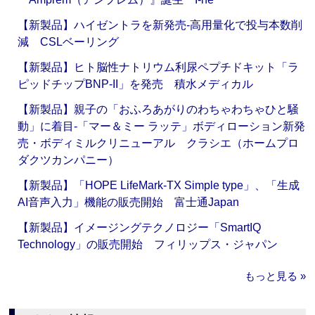
【新製品】ハイゼントラを新発売‐高用量化で投与本数削
減 CSLベーリング
【新製品】ヒト脳性ナトリウム利尿ペプチドキット「ラ
ピッドチップBNP-II」を発売 積水メディカル
【新製品】親子の「おふろあがりのわちゃわちゃひと騒
動」に着目‐「マー＆ミー ラッテ」ボディローション新発
売・ボディミルクリニューアル クラシエ（ホームプロ
ダクツカンパニー）
【新製品】「HOPE LifeMark-TX Simple type」、「生成
AI音声入力」機能の販売開始 富士通Japan
【新製品】イメージングテクノロジー「SmartIQ
Technology」の販売開始 フィリップス・ジャパン
もっと見る »