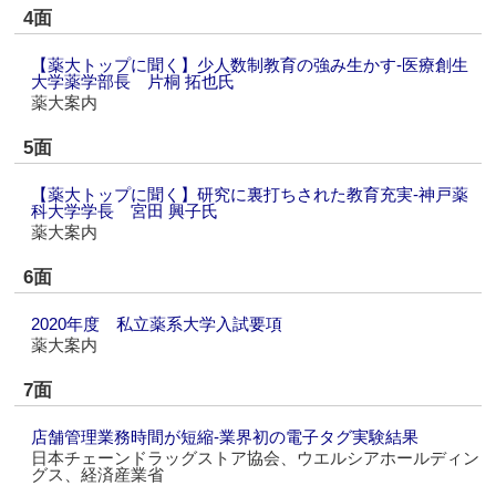
4面
【薬大トップに聞く】少人数制教育の強み生かす‐医療創生
大学薬学部長 片桐 拓也氏
薬大案内
5面
【薬大トップに聞く】研究に裏打ちされた教育充実‐神戸薬
科大学学長 宮田 興子氏
薬大案内
6面
2020年度 私立薬系大学入試要項
薬大案内
7面
店舗管理業務時間が短縮‐業界初の電子タグ実験結果
日本チェーンドラッグストア協会、ウエルシアホールディン
グス、経済産業省