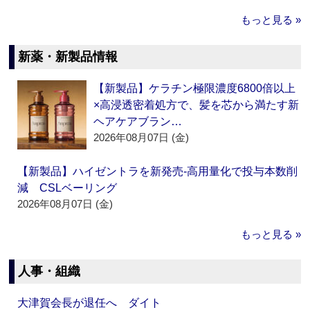
もっと見る »
新薬・新製品情報
【新製品】ケラチン極限濃度6800倍以上
×高浸透密着処方で、髪を芯から満たす新
ヘアケアブラン…
2026年08月07日 (金)
【新製品】ハイゼントラを新発売‐高用量化で投与本数削
減 CSLベーリング
2026年08月07日 (金)
もっと見る »
人事・組織
大津賀会長が退任へ ダイト