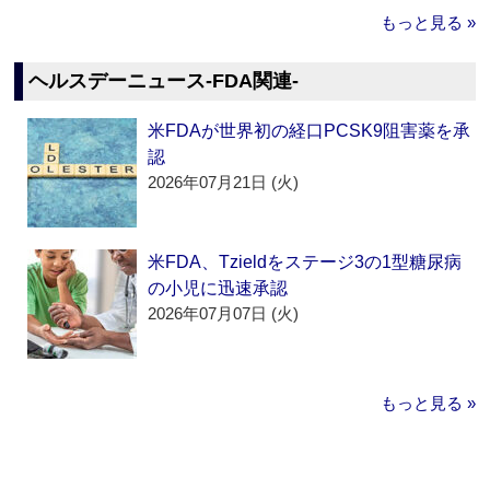
もっと見る »
ヘルスデーニュース‐FDA関連‐
米FDAが世界初の経口PCSK9阻害薬を承
認
2026年07月21日 (火)
米FDA、Tzieldをステージ3の1型糖尿病
の小児に迅速承認
2026年07月07日 (火)
もっと見る »