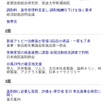
産業技術総合研究所、筑波大学附属病院
調剤料、薬学管理料見直し‐調剤報酬引下げを強く要求
経済財政諮問会議
無季言
2面
新規アトピー治療薬が登場‐3品目の承認・一変を了承
薬事・食品衛生審議会医薬品第一部会
実務実習の病薬連携に課題‐全国活動状況調査で判明
日本病院薬剤師会
台風19号の被災地支援
帝人、沢井製薬、ツムラ、大日本住友製薬、協和キリン、科
研製薬、アステラス製薬、日本イーライリリー
3面
薬剤師に必要な資質、評価を‐厚労省 安川 孝志薬事企画官に
聞く
薬大案内