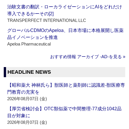
治験文書の翻訳・ローカライゼーションにAIをどれだけ
導入できるかーその[2]
TRANSPERFECT INTERNATIONAL LLC
グローバルCDMOのApeloa、日本市場に本格展開し医薬
品イノベーションを推進
Apeloa Pharmaceutical
おすすめ情報 アーカイブ ‐AD‐を見る »
HEADLINE NEWS
【昭和薬大 神林氏ら】獣医師と薬剤師に認識差‐獣医療専
門教育の充実を
2026年08月07日 (金)
【厚労省検討会】OTC類似薬で中間整理‐77成分1042品
目が対象に
2026年08月07日 (金)