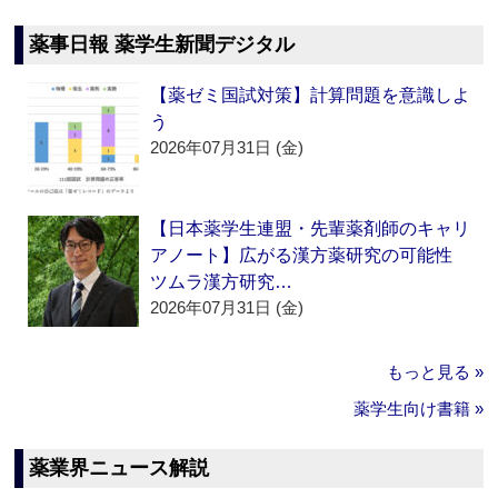
薬事日報 薬学生新聞デジタル
【薬ゼミ国試対策】計算問題を意識しよ
う
2026年07月31日 (金)
【日本薬学生連盟・先輩薬剤師のキャリ
アノート】広がる漢方薬研究の可能性
ツムラ漢方研究…
2026年07月31日 (金)
もっと見る »
薬学生向け書籍 »
薬業界ニュース解説