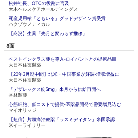
松井社長、OTCの役割に言及
大木ヘルスケアホールディングス
死産児用棺「ともいる」グッドデザイン賞受賞
ハクゾウメディカル
【商況】生薬「先月と変わらず推移」
8面
ベストインクラス薬を導入‐ロイバントとの提携品目
大日本住友製薬
【20年3月期中間】北米・中国事業が好調‐増収増益に
大日本住友製薬
「デザレックス錠5mg」来月から供給再開へ
杏林製薬
心筋細胞、低コストで提供‐医薬品開発で需要増見込む
マイオリッジ
【短信】片頭痛治療薬「ラスミディタン」米国承認
米イーライリリー