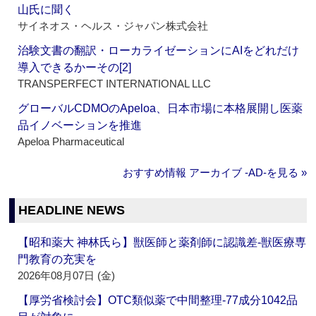
山氏に聞く
サイネオス・ヘルス・ジャパン株式会社
治験文書の翻訳・ローカライゼーションにAIをどれだけ
導入できるかーその[2]
TRANSPERFECT INTERNATIONAL LLC
グローバルCDMOのApeloa、日本市場に本格展開し医薬
品イノベーションを推進
Apeloa Pharmaceutical
おすすめ情報 アーカイブ ‐AD‐を見る »
HEADLINE NEWS
【昭和薬大 神林氏ら】獣医師と薬剤師に認識差‐獣医療専
門教育の充実を
2026年08月07日 (金)
【厚労省検討会】OTC類似薬で中間整理‐77成分1042品