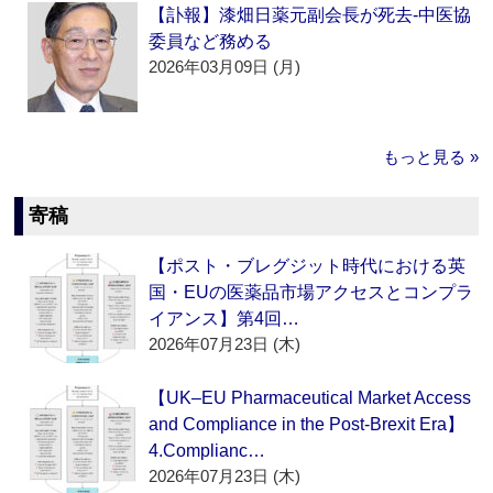
【訃報】漆畑日薬元副会長が死去‐中医協
委員など務める
2026年03月09日 (月)
もっと見る »
寄稿
【ポスト・ブレグジット時代における英
国・EUの医薬品市場アクセスとコンプラ
イアンス】第4回…
2026年07月23日 (木)
【UK–EU Pharmaceutical Market Access
and Compliance in the Post-Brexit Era】
4.Complianc…
2026年07月23日 (木)