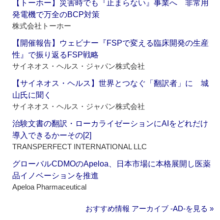
【トーホー】災害時でも『止まらない』事業へ 非常用
発電機で万全のBCP対策
株式会社トーホー
【開催報告】ウェビナー『FSPで変える臨床開発の生産
性』で振り返るFSP戦略
サイネオス・ヘルス・ジャパン株式会社
【サイネオス・ヘルス】世界とつなぐ「翻訳者」に 城
山氏に聞く
サイネオス・ヘルス・ジャパン株式会社
治験文書の翻訳・ローカライゼーションにAIをどれだけ
導入できるかーその[2]
TRANSPERFECT INTERNATIONAL LLC
グローバルCDMOのApeloa、日本市場に本格展開し医薬
品イノベーションを推進
Apeloa Pharmaceutical
おすすめ情報 アーカイブ ‐AD‐を見る »