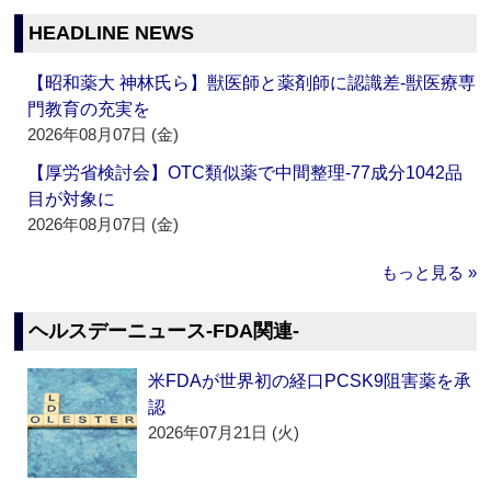
HEADLINE NEWS
【昭和薬大 神林氏ら】獣医師と薬剤師に認識差‐獣医療専
門教育の充実を
2026年08月07日 (金)
【厚労省検討会】OTC類似薬で中間整理‐77成分1042品
目が対象に
2026年08月07日 (金)
もっと見る »
ヘルスデーニュース‐FDA関連‐
米FDAが世界初の経口PCSK9阻害薬を承
認
2026年07月21日 (火)