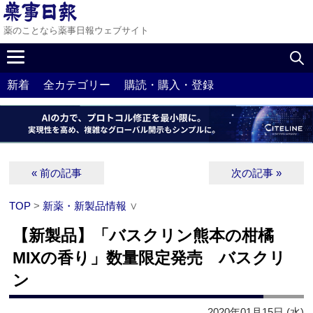
薬のことなら薬事日報ウェブサイト
新着
全カテゴリー
購読・購入・登録
« 前の記事
次の記事 »
TOP
>
新薬・新製品情報
∨
【新製品】「バスクリン熊本の柑橘
MIXの香り」数量限定発売 バスクリ
ン
2020年01月15日 (水)