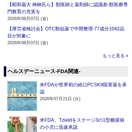
【昭和薬大 神林氏ら】獣医師と薬剤師に認識差‐獣医療専
門教育の充実を
2026年08月07日 (金)
【厚労省検討会】OTC類似薬で中間整理‐77成分1042品
目が対象に
2026年08月07日 (金)
もっと見る »
ヘルスデーニュース‐FDA関連‐
米FDAが世界初の経口PCSK9阻害薬を承
認
2026年07月21日 (火)
米FDA、Tzieldをステージ3の1型糖尿病
の小児に迅速承認