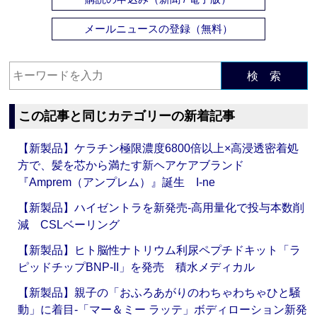
メールニュースの登録（無料）
検 索
この記事と同じカテゴリーの新着記事
【新製品】ケラチン極限濃度6800倍以上×高浸透密着処
方で、髪を芯から満たす新ヘアケアブランド
『Amprem（アンプレム）』誕生 I-ne
【新製品】ハイゼントラを新発売‐高用量化で投与本数削
減 CSLベーリング
【新製品】ヒト脳性ナトリウム利尿ペプチドキット「ラ
ピッドチップBNP-II」を発売 積水メディカル
【新製品】親子の「おふろあがりのわちゃわちゃひと騒
動」に着目‐「マー＆ミー ラッテ」ボディローション新発