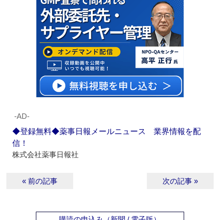
‐AD‐
◆登録無料◆薬事日報メールニュース 業界情報を配
信！
株式会社薬事日報社
« 前の記事
次の記事 »
購読の申込み（新聞 / 電子版）