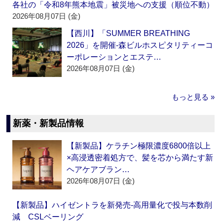
各社の「令和8年熊本地震」被災地への支援（順位不動）
2026年08月07日 (金)
【西川】「SUMMER BREATHING
2026」を開催‐森ビルホスピタリティーコ
ーポレーションとエステ…
2026年08月07日 (金)
もっと見る »
新薬・新製品情報
【新製品】ケラチン極限濃度6800倍以上
×高浸透密着処方で、髪を芯から満たす新
ヘアケアブラン…
2026年08月07日 (金)
【新製品】ハイゼントラを新発売‐高用量化で投与本数削
減 CSLベーリング