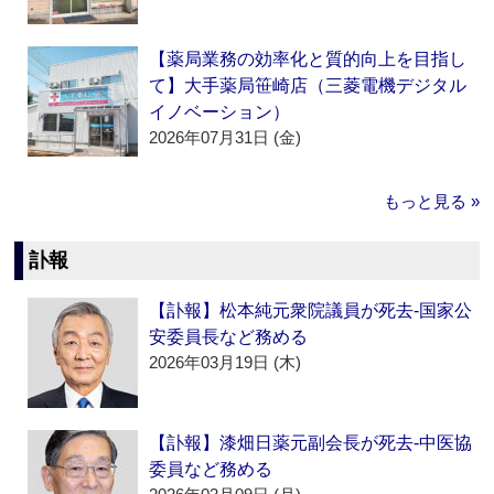
【薬局業務の効率化と質的向上を目指し
て】大手薬局笹崎店（三菱電機デジタル
イノベーション）
2026年07月31日 (金)
もっと見る »
訃報
【訃報】松本純元衆院議員が死去‐国家公
安委員長など務める
2026年03月19日 (木)
【訃報】漆畑日薬元副会長が死去‐中医協
委員など務める