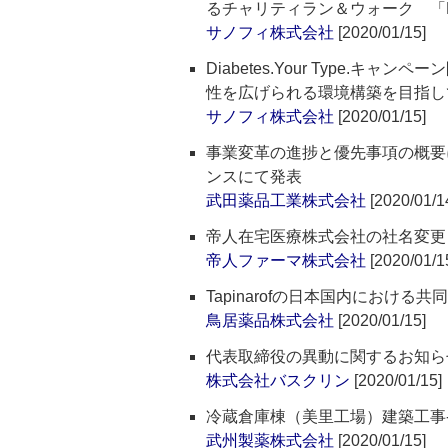
るチャリティラン＆ウォーク 「RDD Sup
サノフィ株式会社
[2020/01/15]
Diabetes.Your Type
性を広げられる環境構築を目指し
サノフィ株式会社
[2020/01/15]
事業変革の進捗と優先事項の概要に
ンスにて発表
武田薬品工業株式会社
[2020/01/1
帝人在宅医療株式会社の社名変更
帝人ファーマ株式会社
[2020/01/1
Tapinarofの日本国内におけ
鳥居薬品株式会社
[2020/01/15]
代表取締役の異動に関するお知ら
株式会社バスクリン
[2020/01/15]
冷蔵倉庫棟（美里工場）建築工事-2
武州製薬株式会社
[2020/01/15]