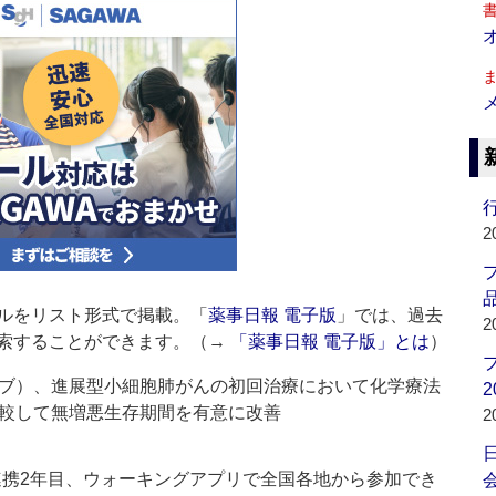
行
2
品
ルをリスト形式で掲載。「
薬事日報 電子版
」では、過去
2
索することができます。（→
「薬事日報 電子版」とは
）
リズマブ）、進展型小細胞肺がんの初回治療において化学療法
2
較して無増悪生存期間を有意に改善
2
連携2年目、ウォーキングアプリで全国各地から参加でき
会