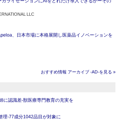
ーカライゼーションにAIをどれだけ導入できるかーその
ERNATIONAL LLC
Apeloa、日本市場に本格展開し医薬品イノベーションを
おすすめ情報 アーカイブ ‐AD‐を見る »
師に認識差‐獣医療専門教育の充実を
理‐77成分1042品目が対象に