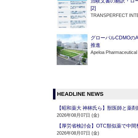
治験文書の翻訳・ロ
[2]
TRANSPERFECT INT
グローバルCDMOの
推進
Apeloa Pharmaceutical
HEADLINE NEWS
【昭和薬大 神林氏ら】獣医師と薬剤
2026年08月07日 (金)
【厚労省検討会】OTC類似薬で中間整
2026年08月07日 (金)