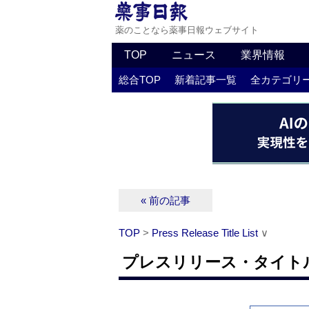
薬のことなら薬事日報ウェブサイト
TOP
ニュース
業界情報
総合TOP
新着記事一覧
全カテゴリ
« 前の記事
TOP
>
Press Release Title List
∨
プレスリリース・タイトルリス