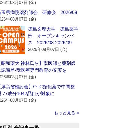
026年08月07日 (金)
埼玉県病院薬剤師会 研修会 2026/09
026年08月07日 (金)
徳島文理大学 徳島薬学
部 オープンキャンパ
ス 2026/08-2026/09
2026年08月07日 (金)
【昭和薬大 神林氏ら】獣医師と薬剤師
に認識差‐獣医療専門教育の充実を
026年08月07日 (金)
【厚労省検討会】OTC類似薬で中間整
理‐77成分1042品目が対象に
026年08月07日 (金)
もっと見る »