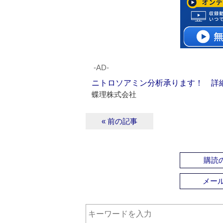
‐AD‐
ニトロソアミン分析承ります！ 詳
蝶理株式会社
« 前の記事
購読の
メー