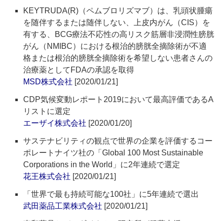
KEYTRUDA(R)（ペムブロリズマブ）は、乳頭状腫瘍
を随伴するまたは随伴しない、上皮内がん（CIS）を
有する、BCG療法不応性の高リスク筋層非浸潤性膀胱
がん（NMIBC）における根治的膀胱全摘除術が不適
格または根治的膀胱全摘除術を希望しない患者さんの
治療薬としてFDAの承認を取得
MSD株式会社
[2020/01/21]
CDP気候変動レポート2019において最高評価であるA
リストに選定
エーザイ株式会社
[2020/01/20]
サステナビリティの観点で世界の企業を評価するコー
ポレートナイツ社の「Global 100 Most Sustainable
Corporations in the World」に2年連続で選定
花王株式会社
[2020/01/21]
「世界で最も持続可能な100社」に5年連続で選出
武田薬品工業株式会社
[2020/01/21]