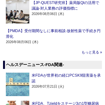
【JP-QUEST研究班】薬局版QIの活用で
議論‐対人業務の評価指標に
2026年08月06日 (木)
【PMDA】受付期間なしに事前相談‐放射性薬で手続き円
滑化
2026年08月06日 (木)
もっと見る »
ヘルスデーニュース‐FDA関連‐
米FDAが世界初の経口PCSK9阻害薬を承
認
2026年07月21日 (火)
米FDA、Tzieldをステージ3の1型糖尿病