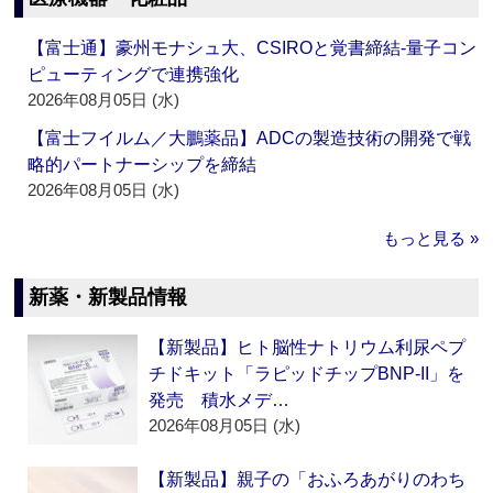
【富士通】豪州モナシュ大、CSIROと覚書締結‐量子コン
ピューティングで連携強化
2026年08月05日 (水)
【富士フイルム／大鵬薬品】ADCの製造技術の開発で戦
略的パートナーシップを締結
2026年08月05日 (水)
もっと見る »
新薬・新製品情報
【新製品】ヒト脳性ナトリウム利尿ペプ
チドキット「ラピッドチップBNP-II」を
発売 積水メデ…
2026年08月05日 (水)
【新製品】親子の「おふろあがりのわち