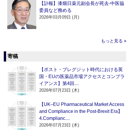
【訃報】漆畑日薬元副会長が死去‐中医協
委員など務める
2026年03月09日 (月)
もっと見る »
寄稿
【ポスト・ブレグジット時代における英
国・EUの医薬品市場アクセスとコンプラ
イアンス】第4回…
2026年07月23日 (木)
【UK–EU Pharmaceutical Market Access
and Compliance in the Post-Brexit Era】
4.Complianc…
2026年07月23日 (木)