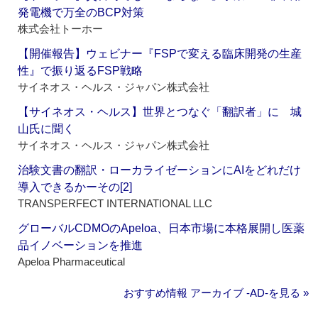
発電機で万全のBCP対策
株式会社トーホー
【開催報告】ウェビナー『FSPで変える臨床開発の生産
性』で振り返るFSP戦略
サイネオス・ヘルス・ジャパン株式会社
【サイネオス・ヘルス】世界とつなぐ「翻訳者」に 城
山氏に聞く
サイネオス・ヘルス・ジャパン株式会社
治験文書の翻訳・ローカライゼーションにAIをどれだけ
導入できるかーその[2]
TRANSPERFECT INTERNATIONAL LLC
グローバルCDMOのApeloa、日本市場に本格展開し医薬
品イノベーションを推進
Apeloa Pharmaceutical
おすすめ情報 アーカイブ ‐AD‐を見る »