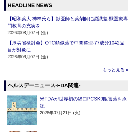
HEADLINE NEWS
【昭和薬大 神林氏ら】獣医師と薬剤師に認識差‐獣医療専
門教育の充実を
2026年08月07日 (金)
【厚労省検討会】OTC類似薬で中間整理‐77成分1042品
目が対象に
2026年08月07日 (金)
もっと見る »
ヘルスデーニュース‐FDA関連‐
米FDAが世界初の経口PCSK9阻害薬を承
認
2026年07月21日 (火)