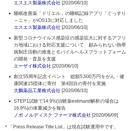
エスエス製薬株式会社
[2020/06/10]
睡眠改善薬「ドリエル」の睡眠記録アプリ「ぐっすり
～ニャ」がiOS13に対応しました
エスエス製薬株式会社
[2020/06/10]
新型コロナウイルス感染症の感染拡大に対するアフリ
カ地域における対応支援について 顧みられない熱帯
病制圧活動の推進とモバイルヘルスプラットフォーム
の開発・普及を支援
エーザイ株式会社
[2020/06/10]
創立55周年記念イベント 総額5,500万円をがん・健
康関連15団体に寄付 第4回目の寄付を実施
大鵬薬品工業株式会社
[2020/06/10]
STEP1試験で14.9%(治験薬estimand解析の場合は
16.9%)の体重減少を報告
ノボ ノルディスク ファーマ株式会社
[2020/06/09]
＊「Press Release Title List」は現在試験運用中です。