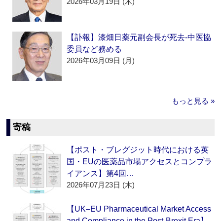
2026年03月19日 (木)
【訃報】漆畑日薬元副会長が死去‐中医協
委員など務める
2026年03月09日 (月)
もっと見る »
寄稿
【ポスト・ブレグジット時代における英
国・EUの医薬品市場アクセスとコンプラ
イアンス】第4回…
2026年07月23日 (木)
【UK–EU Pharmaceutical Market Access
and Compliance in the Post-Brexit Era】