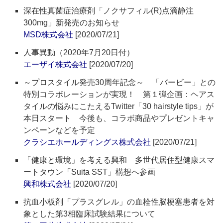
深在性真菌症治療剤「ノクサフィル(R)点滴静注
300mg」新発売のお知らせ
MSD株式会社
[2020/07/21]
人事異動（2020年7月20日付）
エーザイ株式会社
[2020/07/20]
～プロスタイル発売30周年記念～ 「バービー」との
特別コラボレーションが実現！ 第１弾企画：ヘアス
タイルの悩みにこたえるTwitter「30 hairstyle tips」が
本日スタート 今後も、コラボ商品やプレゼントキャ
ンペーンなどを予定
クラシエホールディングス株式会社
[2020/07/21]
「健康と環境」を考える興和 多世代居住型健康スマ
ートタウン「Suita SST」構想へ参画
興和株式会社
[2020/07/20]
抗血小板剤「プラスグレル」の血栓性脳梗塞患者を対
象とした第3相臨床試験結果について