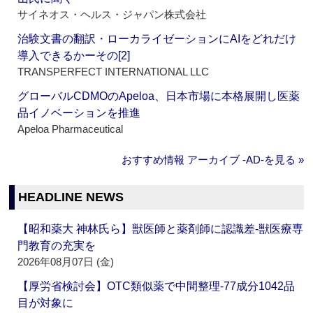
サイネオス・ヘルス・ジャパン株式会社
治験文書の翻訳・ローカライゼーションにAIをどれだけ
導入できるかーその[2]
TRANSPERFECT INTERNATIONAL LLC
グローバルCDMOのApeloa、日本市場に本格展開し医薬
品イノベーションを推進
Apeloa Pharmaceutical
おすすめ情報 アーカイブ ‐AD‐を見る »
HEADLINE NEWS
【昭和薬大 神林氏ら】獣医師と薬剤師に認識差‐獣医療専
門教育の充実を
2026年08月07日 (金)
【厚労省検討会】OTC類似薬で中間整理‐77成分1042品
目が対象に