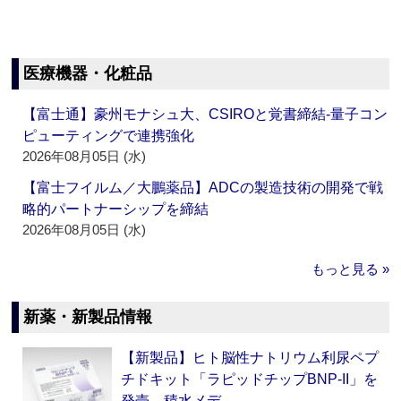
医療機器・化粧品
【富士通】豪州モナシュ大、CSIROと覚書締結‐量子コン
ピューティングで連携強化
2026年08月05日 (水)
【富士フイルム／大鵬薬品】ADCの製造技術の開発で戦
略的パートナーシップを締結
2026年08月05日 (水)
もっと見る »
新薬・新製品情報
【新製品】ヒト脳性ナトリウム利尿ペプ
チドキット「ラピッドチップBNP-II」を
発売 積水メデ…