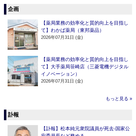
企画
【薬局業務の効率化と質的向上を目指し
て】わかば薬局（東邦薬品）
2026年07月31日 (金)
【薬局業務の効率化と質的向上を目指し
て】大手薬局笹崎店（三菱電機デジタル
イノベーション）
2026年07月31日 (金)
もっと見る »
訃報
【訃報】松本純元衆院議員が死去‐国家公
安委員長など務める