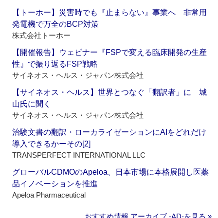
【トーホー】災害時でも『止まらない』事業へ 非常用
発電機で万全のBCP対策
株式会社トーホー
【開催報告】ウェビナー『FSPで変える臨床開発の生産
性』で振り返るFSP戦略
サイネオス・ヘルス・ジャパン株式会社
【サイネオス・ヘルス】世界とつなぐ「翻訳者」に 城
山氏に聞く
サイネオス・ヘルス・ジャパン株式会社
治験文書の翻訳・ローカライゼーションにAIをどれだけ
導入できるかーその[2]
TRANSPERFECT INTERNATIONAL LLC
グローバルCDMOのApeloa、日本市場に本格展開し医薬
品イノベーションを推進
Apeloa Pharmaceutical
おすすめ情報 アーカイブ ‐AD‐を見る »