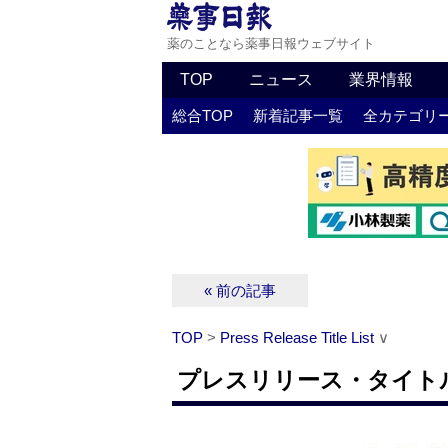
薬のことなら薬事日報ウェブサイト
TOP
ニュース
業界情報
総合TOP
新着記事一覧
全カテゴリ
« 前の記事
TOP
>
Press Release Title List
∨
プレスリリース・タイトルリス