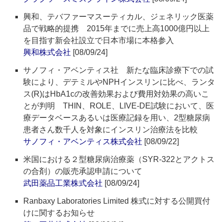
興和、テバファーマスーティカル、ジェネリック医薬
品で戦略的提携 2015年までに売上高1000億円以上
を目指す新会社設立で日本市場に本格参入
興和株式会社
[08/09/24]
サノフィ・アベンティス社 新たな臨床診療下での試
験により、デテミルやNPHインスリンに比べ、ランタ
ス(R)はHbA1cの改善効果および費用対効果の高いこ
とが判明 THIN、ROLE、LIVE-DE試験において、医
療データベースあるいは医療記録を用い、2型糖尿病
患者さん数千人を対象にインスリン治療法を比較
サノフィ・アベンティス株式会社
[08/09/22]
米国における２型糖尿病治療薬（SYR-322とアクトス
の合剤）の販売承認申請について
武田薬品工業株式会社
[08/09/24]
Ranbaxy Laboratories Limited 株式に対する公開買付
けに関するお知らせ