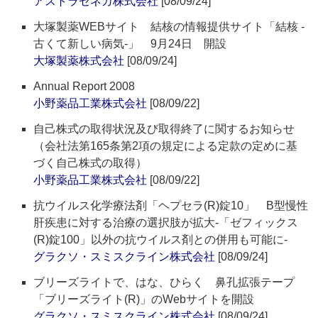
アストラゼネカ株式会社
[08/09/24]
大塚製薬WEBサイト 結核の情報提供サイト「結核 -
古くて新しい病気-」 9月24日 開設
大塚製薬株式会社
[08/09/24]
Annual Report 2008
小野薬品工業株式会社
[08/09/22]
自己株式の取得状況及び取得終了に関するお知らせ
（会社法第165条第2項の規定による定款の定めに基
づく自己株式の取得）
小野薬品工業株式会社
[08/09/22]
抗ウイルス化学療法剤「ヘプセラ(R)錠10」 B型慢性
肝疾患に対する治療の選択肢が拡大-「ゼフィックス
(R)錠100」以外の抗ウイルス剤との併用も可能に-
グラクソ・スミスクライン株式会社
[08/09/24]
ブリーズライトで、はな、ひらく 鼻孔拡張テープ
「ブリーズライト(R)」のWebサイトを開設
グラクソ・スミスクライン株式会社
[08/09/24]