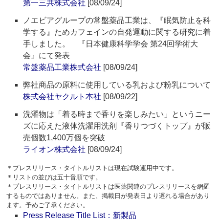
第一三共株式会社
[08/09/24]
ノエビアグループの常盤薬品工業は、『眠気防止を科
学する』ためカフェインの自発運動に関する研究に着
手しました。 『日本健康科学学会 第24回学術大
会』にて発表
常盤薬品工業株式会社
[08/09/24]
弊社商品の原料に使用している乳および粉乳について
株式会社ヤクルト本社
[08/09/22]
洗濯物は「着る時まで香りを楽しみたい」というニー
ズに応えた液体洗濯用洗剤『香りつづくトップ』が販
売個数1,400万個を突破
ライオン株式会社
[08/09/24]
＊プレスリリース・タイトルリストは現在試験運用中です。
＊リストの並びは五十音順です。
＊プレスリリース・タイトルリストは医薬関連のプレスリリースを網羅
するものではありません。また、掲載日が発表日より遅れる場合があり
ます。予めご了承ください。
Press Release Title List：新製品