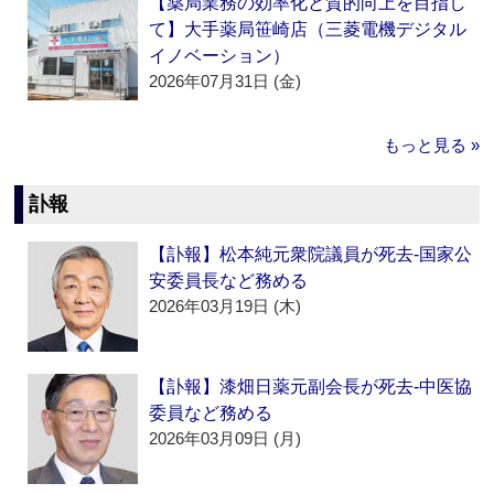
【薬局業務の効率化と質的向上を目指し
て】大手薬局笹崎店（三菱電機デジタル
イノベーション）
2026年07月31日 (金)
もっと見る »
訃報
【訃報】松本純元衆院議員が死去‐国家公
安委員長など務める
2026年03月19日 (木)
【訃報】漆畑日薬元副会長が死去‐中医協
委員など務める
2026年03月09日 (月)