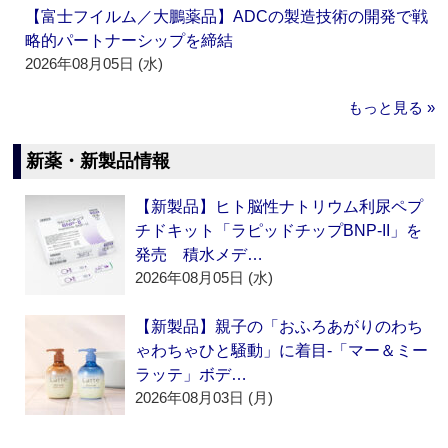
【富士フイルム／大鵬薬品】ADCの製造技術の開発で戦
略的パートナーシップを締結
2026年08月05日 (水)
もっと見る »
新薬・新製品情報
【新製品】ヒト脳性ナトリウム利尿ペプ
チドキット「ラピッドチップBNP-II」を
発売 積水メデ…
2026年08月05日 (水)
【新製品】親子の「おふろあがりのわち
ゃわちゃひと騒動」に着目‐「マー＆ミー
ラッテ」ボデ…
2026年08月03日 (月)