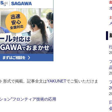
行
2
品
2
ト形式で掲載。記事全文は
YAKUNET
でご覧いただけま
2
2
ョン”フロンティア技術の応用
会