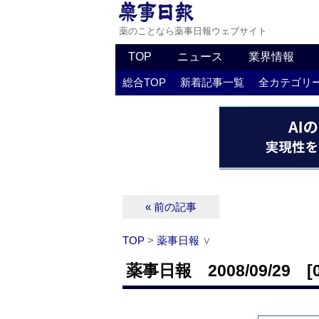
薬のことなら薬事日報ウェブサイト
TOP
ニュース
業界情報
総合TOP
新着記事一覧
全カテゴリ
« 前の記事
TOP
>
薬事日報
∨
薬事日報 2008/09/29 [0