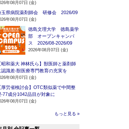
026年08月07日 (金)
埼玉県病院薬剤師会 研修会 2026/09
026年08月07日 (金)
徳島文理大学 徳島薬学
部 オープンキャンパ
ス 2026/08-2026/09
2026年08月07日 (金)
【昭和薬大 神林氏ら】獣医師と薬剤師
に認識差‐獣医療専門教育の充実を
026年08月07日 (金)
【厚労省検討会】OTC類似薬で中間整
理‐77成分1042品目が対象に
026年08月07日 (金)
もっと見る »