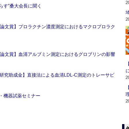
2
す”桑大会長に聞く
2
5回論文賞】プロラクチン濃度測定におけるマクロプロラク
5回論文賞】血清アルブミン測定におけるグロブリンの影響
研究助成金】直接法による血清LDL‐C測定のトレーサビ
2
・機器試薬セミナー
2