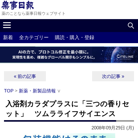
薬のことなら薬事日報ウェブサイト
新着
全カテゴリー
購読・購入・登録
« 前の記事
次の記事 »
TOP
>
新薬・新製品情報
∨
入浴剤カラダプラスに「三つの香りセ
ット」 ツムラライフサイエンス
2008年09月29日 (月)