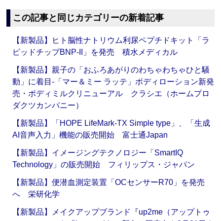
この記事と同じカテゴリーの新着記事
【新製品】ヒト脳性ナトリウム利尿ペプチドキット「ラ
ピッドチップBNP-II」を発売 積水メディカル
【新製品】親子の「おふろあがりのわちゃわちゃひと騒
動」に着目‐「マー＆ミー ラッテ」ボディローション新発
売・ボディミルクリニューアル クラシエ（ホームプロ
ダクツカンパニー）
【新製品】「HOPE LifeMark-TX Simple type」、「生成
AI音声入力」機能の販売開始 富士通Japan
【新製品】イメージングテクノロジー「SmartIQ
Technology」の販売開始 フィリップス・ジャパン
【新製品】便潜血測定装置「OCセンサーR70」を発売
へ 栄研化学
【新製品】メイクアップブランド『up2me（アップトゥ