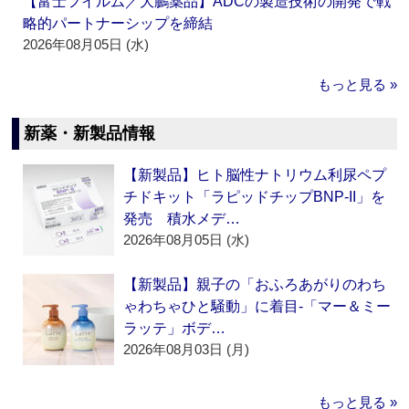
【富士フイルム／大鵬薬品】ADCの製造技術の開発で戦
略的パートナーシップを締結
2026年08月05日 (水)
もっと見る »
新薬・新製品情報
【新製品】ヒト脳性ナトリウム利尿ペプ
チドキット「ラピッドチップBNP-II」を
発売 積水メデ…
2026年08月05日 (水)
【新製品】親子の「おふろあがりのわち
ゃわちゃひと騒動」に着目‐「マー＆ミー
ラッテ」ボデ…
2026年08月03日 (月)
もっと見る »