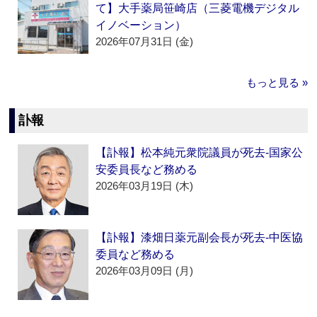
て】大手薬局笹崎店（三菱電機デジタル
イノベーション）
2026年07月31日 (金)
もっと見る »
訃報
【訃報】松本純元衆院議員が死去‐国家公
安委員長など務める
2026年03月19日 (木)
【訃報】漆畑日薬元副会長が死去‐中医協
委員など務める
2026年03月09日 (月)